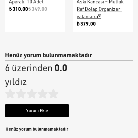
Aparatı, 10 Adet
Askı Kancası – Mutfak
₺ 310.00
₺ 349.00
Raf Dolap Organizer-
vatansera®
₺ 379.00
Henüz yorum bulunmamaktadır
0.0
6 üzerinden
yıldız
Yorum Ekle
Henüz yorum bulunmamaktadır