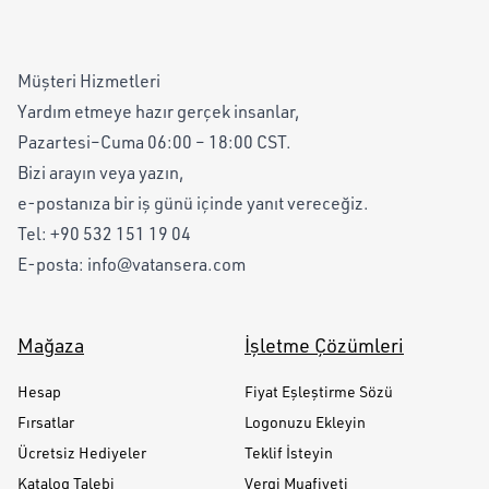
Müşteri Hizmetleri
Yardım etmeye hazır gerçek insanlar,
Pazartesi–Cuma 06:00 – 18:00 CST.
Bizi arayın veya yazın,
e-postanıza bir iş günü içinde yanıt vereceğiz.
Tel:
+90 532 151 19 04
E-posta:
info@vatansera.com
Mağaza
İşletme Çözümleri
Hesap
Fiyat Eşleştirme Sözü
Fırsatlar
Logonuzu Ekleyin
Ücretsiz Hediyeler
Teklif İsteyin
Katalog Talebi
Vergi Muafiyeti