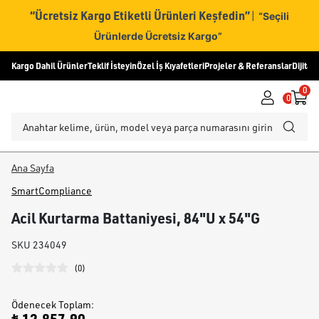
“Ücretsiz Kargo Etiketli Ürünleri Keşfedin”
|
“Seçili
Ürünlerde Ücretsiz Kargo”
Kargo Dahil Ürünler
Teklif İsteyin
Özel İş Kıyafetleri
Projeler & Referanslar
Dijital
0
0
Ana Sayfa
SmartCompliance
Acil Kurtarma Battaniyesi, 84"U x 54"G
SKU
234049
(
0
)
Ödenecek Toplam
: