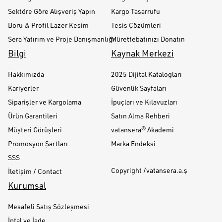
Sektöre Göre Alışveriş Yapın
Kargo Tasarrufu
Boru & Profil Lazer Kesim
Tesis Çözümleri
Sera Yatırım ve Proje Danışmanlığı
Mürettebatınızı Donatın
Bilgi
Kaynak Merkezi
Hakkımızda
2025 Dijital Katalogları
Kariyerler
Güvenlik Sayfaları
Siparişler ve Kargolama
İpuçları ve Kılavuzları
Ürün Garantileri
Satın Alma Rehberi
Müşteri Görüşleri
vatansera® Akademi
Promosyon Şartları
Marka Endeksi
SSS
Copyright /vatansera.a.ş
İletişim / Contact
Kurumsal
Mesafeli Satış Sözleşmesi
İptal ve İade