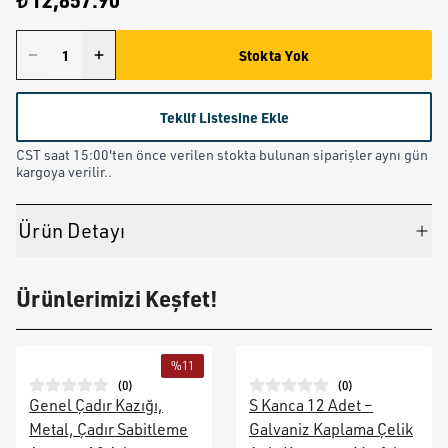
₺ 12,857.90
Stokta Yok
Teklif Listesine Ekle
CST saat 15:00'ten önce verilen stokta bulunan siparişler aynı gün
kargoya verilir..
Ürün Detayı
Ürünlerimizi Keşfet!
%
11
(
0
)
(
0
)
Genel Çadır Kazığı,
S Kanca 12 Adet –
Metal, Çadır Sabitleme
Galvaniz Kaplama Çelik