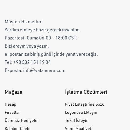
Müşteri Hizmetleri
Yardım etmeye hazır gerçek insanlar,
Pazartesi–Cuma 06:00 – 18:00 CST.
Bizi arayın veya yazın,
e-postanıza bir iş günü içinde yanıt vereceğiz.
Tel:
+90 532 151 19 04
E-posta:
info@vatansera.com
Mağaza
İşletme Çözümleri
Hesap
Fiyat Eşleştirme Sözü
Fırsatlar
Logonuzu Ekleyin
Ücretsiz Hediyeler
Teklif İsteyin
Katalog Talebi
Vergi Muafiyeti