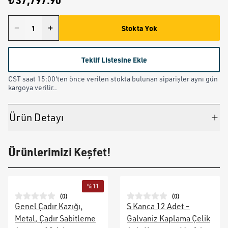
₺ 37,797.90
Stokta Yok
Teklif Listesine Ekle
CST saat 15:00'ten önce verilen stokta bulunan siparişler aynı gün
kargoya verilir..
Ürün Detayı
Ürünlerimizi Keşfet!
%
11
(
0
)
(
0
)
Genel Çadır Kazığı,
S Kanca 12 Adet –
Metal, Çadır Sabitleme
Galvaniz Kaplama Çelik