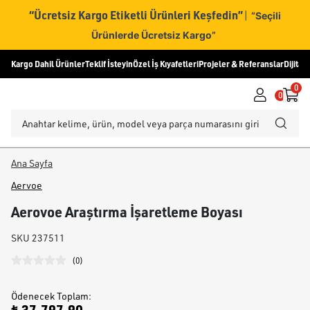
“Ücretsiz Kargo Etiketli Ürünleri Keşfedin”
|
“Seçili
Ürünlerde Ücretsiz Kargo”
Kargo Dahil Ürünler
Teklif İsteyin
Özel İş Kıyafetleri
Projeler & Referanslar
Dijital
0
0
Ana Sayfa
Aervoe
Aerovoe Araştırma İşaretleme Boyası
SKU
237511
(
0
)
Ödenecek Toplam
: