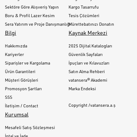
Sektöre Göre Alışveriş Yapın
Kargo Tasarrufu
Boru & Profil Lazer Kesim
Tesis Çözümleri
Sera Yatırım ve Proje Danışmanlığı
Mürettebatınızı Donatın
Bilgi
Kaynak Merkezi
Hakkımızda
2025 Dijital Katalogları
Kariyerler
Güvenlik Sayfaları
Siparişler ve Kargolama
İpuçları ve Kılavuzları
Ürün Garantileri
Satın Alma Rehberi
Müşteri Görüşleri
vatansera® Akademi
Promosyon Şartları
Marka Endeksi
SSS
Copyright /vatansera.a.ş
İletişim / Contact
Kurumsal
Mesafeli Satış Sözleşmesi
İptal ve İade