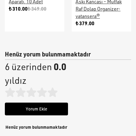
Aparatı, 10 Adet
Askı Kancası – Mutfak
₺ 310.00
₺ 349.00
Raf Dolap Organizer-
vatansera®
₺ 379.00
Henüz yorum bulunmamaktadır
0.0
6 üzerinden
yıldız
Yorum Ekle
Henüz yorum bulunmamaktadır