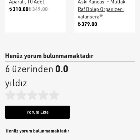
Aparatı, 10 Adet
Askı Kancası – Mutfak
₺ 310.00
₺ 349.00
Raf Dolap Organizer-
vatansera®
₺ 379.00
Henüz yorum bulunmamaktadır
0.0
6 üzerinden
yıldız
Yorum Ekle
Henüz yorum bulunmamaktadır