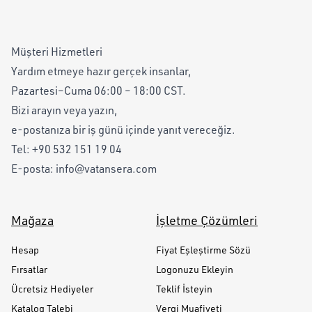
Müşteri Hizmetleri
Yardım etmeye hazır gerçek insanlar,
Pazartesi–Cuma 06:00 – 18:00 CST.
Bizi arayın veya yazın,
e-postanıza bir iş günü içinde yanıt vereceğiz.
Tel:
+90 532 151 19 04
E-posta:
info@vatansera.com
Mağaza
İşletme Çözümleri
Hesap
Fiyat Eşleştirme Sözü
Fırsatlar
Logonuzu Ekleyin
Ücretsiz Hediyeler
Teklif İsteyin
Katalog Talebi
Vergi Muafiyeti