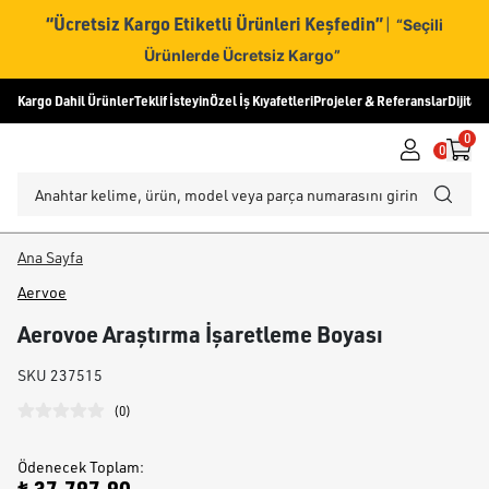
“Ücretsiz Kargo Etiketli Ürünleri Keşfedin”
|
“Seçili
Ürünlerde Ücretsiz Kargo”
Kargo Dahil Ürünler
Teklif İsteyin
Özel İş Kıyafetleri
Projeler & Referanslar
Dijital
0
0
Ana Sayfa
Aervoe
Aerovoe Araştırma İşaretleme Boyası
SKU
237515
(
0
)
Ödenecek Toplam
: