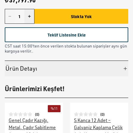
₺ 37,797.90
Stokta Yok
Teklif Listesine Ekle
CST saat 15:00'ten önce verilen stokta bulunan siparişler aynı gün
kargoya verilir..
Ürün Detayı
Ürünlerimizi Keşfet!
%
11
(
0
)
(
0
)
Genel Çadır Kazığı,
S Kanca 12 Adet –
Metal, Çadır Sabitleme
Galvaniz Kaplama Çelik