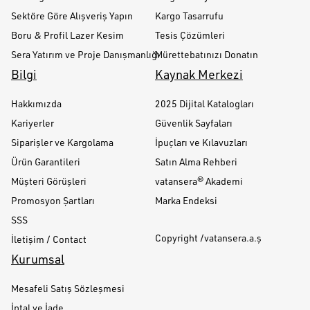
Sektöre Göre Alışveriş Yapın
Kargo Tasarrufu
Boru & Profil Lazer Kesim
Tesis Çözümleri
Sera Yatırım ve Proje Danışmanlığı
Mürettebatınızı Donatın
Bilgi
Kaynak Merkezi
Hakkımızda
2025 Dijital Katalogları
Kariyerler
Güvenlik Sayfaları
Siparişler ve Kargolama
İpuçları ve Kılavuzları
Ürün Garantileri
Satın Alma Rehberi
Müşteri Görüşleri
vatansera® Akademi
Promosyon Şartları
Marka Endeksi
SSS
Copyright /vatansera.a.ş
İletişim / Contact
Kurumsal
Mesafeli Satış Sözleşmesi
İptal ve İade