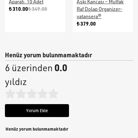
Aparatı, 10 Adet
Askı Kancası – Mutfak
₺ 310.00
₺ 349.00
Raf Dolap Organizer-
vatansera®
₺ 379.00
Henüz yorum bulunmamaktadır
0.0
6 üzerinden
yıldız
Yorum Ekle
Henüz yorum bulunmamaktadır