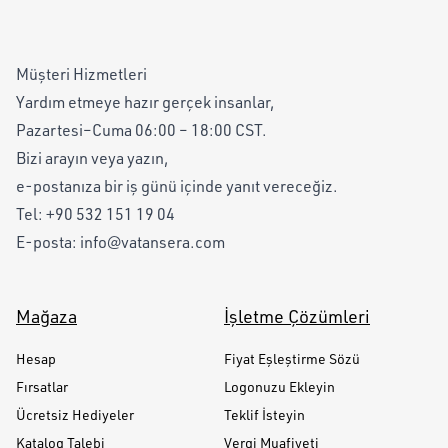
Müşteri Hizmetleri
Yardım etmeye hazır gerçek insanlar,
Pazartesi–Cuma 06:00 – 18:00 CST.
Bizi arayın veya yazın,
e-postanıza bir iş günü içinde yanıt vereceğiz.
Tel:
+90 532 151 19 04
E-posta:
info@vatansera.com
Mağaza
İşletme Çözümleri
Hesap
Fiyat Eşleştirme Sözü
Fırsatlar
Logonuzu Ekleyin
Ücretsiz Hediyeler
Teklif İsteyin
Katalog Talebi
Vergi Muafiyeti