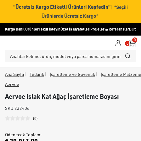
“Ücretsiz Kargo Etiketli Ürünleri Keşfedin”
|
“Seçili
Ürünlerde Ücretsiz Kargo”
Kargo Dahil Ürünler
Teklif İsteyin
Özel İş Kıyafetleri
Projeler & Referanslar
Dijital
0
0
Ana Sayfa
|
Tedarik
|
İşaretleme ve Güvenlik
|
İşaretleme Malzeme
Aervoe
Aervoe Islak Kat Ağaç İşaretleme Boyası
SKU
232406
(
0
)
Ödenecek Toplam
: