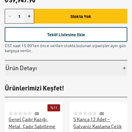
₺ 39,947.90
Stokta Yok
Teklif Listesine Ekle
CST saat 15:00'ten önce verilen stokta bulunan siparişler aynı gün
kargoya verilir..
Ürün Detayı
Ürünlerimizi Keşfet!
%
11
(
0
)
(
0
)
Genel Çadır Kazığı,
S Kanca 12 Adet –
Metal, Çadır Sabitleme
Galvaniz Kaplama Çelik