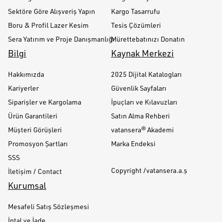
Sektöre Göre Alışveriş Yapın
Kargo Tasarrufu
Boru & Profil Lazer Kesim
Tesis Çözümleri
Sera Yatırım ve Proje Danışmanlığı
Mürettebatınızı Donatın
Bilgi
Kaynak Merkezi
Hakkımızda
2025 Dijital Katalogları
Kariyerler
Güvenlik Sayfaları
Siparişler ve Kargolama
İpuçları ve Kılavuzları
Ürün Garantileri
Satın Alma Rehberi
Müşteri Görüşleri
vatansera® Akademi
Promosyon Şartları
Marka Endeksi
SSS
Copyright /vatansera.a.ş
İletişim / Contact
Kurumsal
Mesafeli Satış Sözleşmesi
İptal ve İade