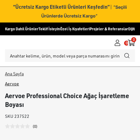
“Ücretsiz Kargo Etiketli Ürünleri Keşfedin”
|
“Seçili
Ürünlerde Ücretsiz Kargo”
Kargo Dahil Ürünler
Teklif İsteyin
Özel İş Kıyafetleri
Projeler & Referanslar
Dijital
0
0
Ana Sayfa
Aervoe
Aervoe Professional Choice Ağaç İşaretleme
Boyası
SKU
237522
(
0
)