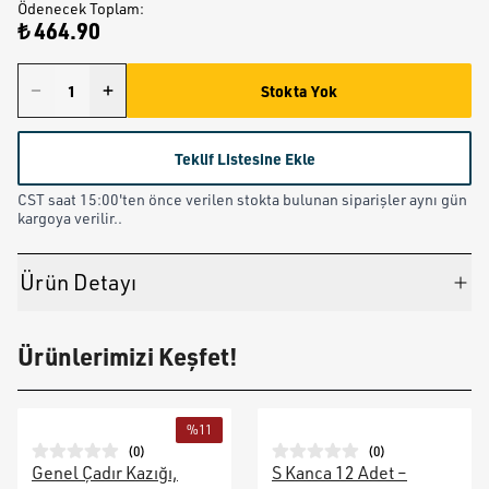
Ödenecek Toplam
:
₺ 464.90
Stokta Yok
Teklif Listesine Ekle
CST saat 15:00'ten önce verilen stokta bulunan siparişler aynı gün
kargoya verilir..
Ürün Detayı
Ürünlerimizi Keşfet!
%
11
(
0
)
(
0
)
Genel Çadır Kazığı,
S Kanca 12 Adet –