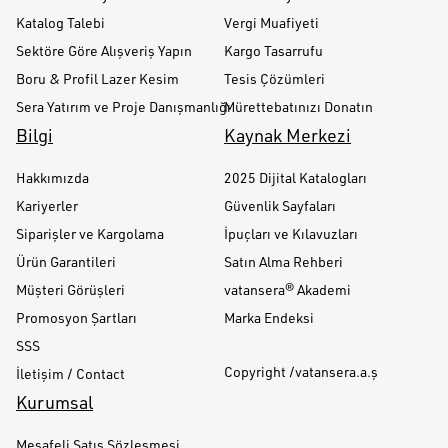
Katalog Talebi
Vergi Muafiyeti
Sektöre Göre Alışveriş Yapın
Kargo Tasarrufu
Boru & Profil Lazer Kesim
Tesis Çözümleri
Sera Yatırım ve Proje Danışmanlığı
Mürettebatınızı Donatın
Bilgi
Kaynak Merkezi
Hakkımızda
2025 Dijital Katalogları
Kariyerler
Güvenlik Sayfaları
Siparişler ve Kargolama
İpuçları ve Kılavuzları
Ürün Garantileri
Satın Alma Rehberi
Müşteri Görüşleri
vatansera® Akademi
Promosyon Şartları
Marka Endeksi
SSS
Copyright /vatansera.a.ş
İletişim / Contact
Kurumsal
Mesafeli Satış Sözleşmesi