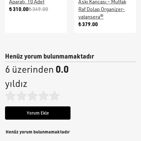
Aparatı, 10 Adet
Askı Kancası – Mutfak
₺ 310.00
₺ 349.00
Raf Dolap Organizer-
vatansera®
₺ 379.00
Henüz yorum bulunmamaktadır
0.0
6 üzerinden
yıldız
Yorum Ekle
Henüz yorum bulunmamaktadır