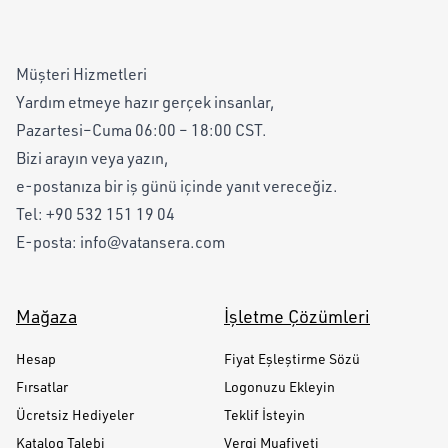
Müşteri Hizmetleri
Yardım etmeye hazır gerçek insanlar,
Pazartesi–Cuma 06:00 – 18:00 CST.
Bizi arayın veya yazın,
e-postanıza bir iş günü içinde yanıt vereceğiz.
Tel:
+90 532 151 19 04
E-posta:
info@vatansera.com
Mağaza
İşletme Çözümleri
Hesap
Fiyat Eşleştirme Sözü
Fırsatlar
Logonuzu Ekleyin
Ücretsiz Hediyeler
Teklif İsteyin
Katalog Talebi
Vergi Muafiyeti