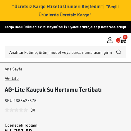
“Ücretsiz Kargo Etiketli Ürünleri Keşfedin”
|
“Seçili
Ürünlerde Ücretsiz Kargo”
Kargo Dahil Ürünler
Teklif İsteyin
Özel İş Kıyafetleri
Projeler & Referanslar
Dijital
0
0
Ana Sayfa
AG-Lite
AG-Lite Kauçuk Su Hortumu Tertibatı
SKU
238362-575
(
0
)
Ödenecek Toplam
: