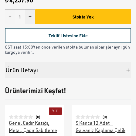
₺ 4,257.90
Stokta Yok
Teklif Listesine Ekle
CST saat 15:00'ten önce verilen stokta bulunan siparişler aynı gün
kargoya verilir..
Ürün Detayı
Ürünlerimizi Keşfet!
%
11
(
0
)
(
0
)
Genel Çadır Kazığı,
S Kanca 12 Adet –
Metal, Çadır Sabitleme
Galvaniz Kaplama Çelik