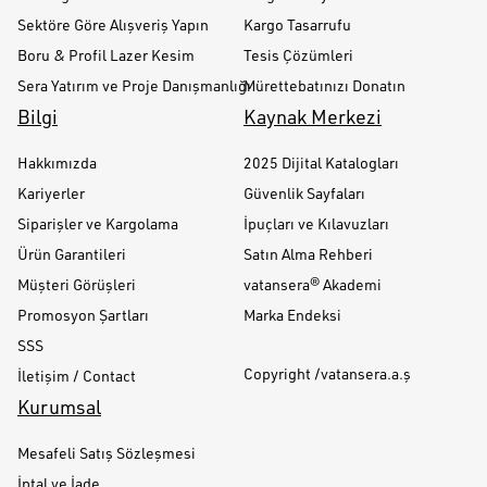
Sektöre Göre Alışveriş Yapın
Kargo Tasarrufu
Boru & Profil Lazer Kesim
Tesis Çözümleri
Sera Yatırım ve Proje Danışmanlığı
Mürettebatınızı Donatın
Bilgi
Kaynak Merkezi
Hakkımızda
2025 Dijital Katalogları
Kariyerler
Güvenlik Sayfaları
Siparişler ve Kargolama
İpuçları ve Kılavuzları
Ürün Garantileri
Satın Alma Rehberi
Müşteri Görüşleri
vatansera® Akademi
Promosyon Şartları
Marka Endeksi
SSS
Copyright /vatansera.a.ş
İletişim / Contact
Kurumsal
Mesafeli Satış Sözleşmesi
İptal ve İade