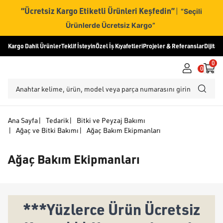
“Ücretsiz Kargo Etiketli Ürünleri Keşfedin”
|
“Seçili
Ürünlerde Ücretsiz Kargo”
Kargo Dahil Ürünler
Teklif İsteyin
Özel İş Kıyafetleri
Projeler & Referanslar
Dijital
0
0
Ana Sayfa
|
Tedarik
|
Bitki ve Peyzaj Bakımı
|
Ağaç ve Bitki Bakımı
|
Ağaç Bakım Ekipmanları
Ağaç Bakım Ekipmanları
***Yüzlerce Ürün Ücretsiz