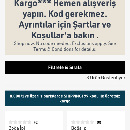
Kargo*** Hemen alışveriş
yapın. Kod gerekmez.
Ayrıntılar için Şartlar ve
Koşullar'a bakın .
Shop now. No code needed. Exclusions apply. See
Terms & Conditions for details.
Filtrele & Sırala
3 Ürün Gösteriliyor
8.000 tl ve üzeri siparişlerde SHIPPING199 kodu ile ücretsiz
kargo
(
0
)
(
0
)
Boğa İpi
Boğa İpi