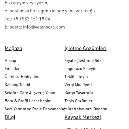
Bizi arayın veya yazın,
e-postanıza bir iş günü içinde yanıt vereceğiz.
Tel:
+90 532 151 19 04
E-posta:
info@vatansera.com
Mağaza
İşletme Çözümleri
Hesap
Fiyat Eşleştirme Sözü
Fırsatlar
Logonuzu Ekleyin
Ücretsiz Hediyeler
Teklif İsteyin
Katalog Talebi
Vergi Muafiyeti
Sektöre Göre Alışveriş Yapın
Kargo Tasarrufu
Boru & Profil Lazer Kesim
Tesis Çözümleri
Sera Yatırım ve Proje Danışmanlığı
Mürettebatınızı Donatın
Bilgi
Kaynak Merkezi