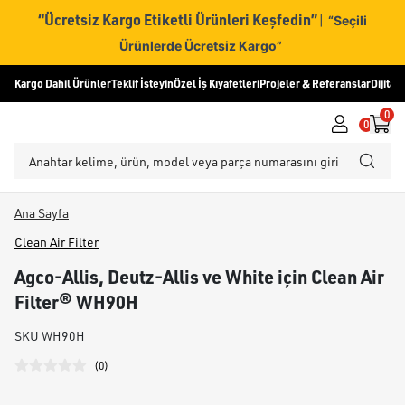
“Ücretsiz Kargo Etiketli Ürünleri Keşfedin”
|
“Seçili
Ürünlerde Ücretsiz Kargo”
Kargo Dahil Ürünler
Teklif İsteyin
Özel İş Kıyafetleri
Projeler & Referanslar
Dijital
0
0
Ana Sayfa
Clean Air Filter
Agco-Allis, Deutz-Allis ve White için Clean Air
Filter® WH90H
SKU
WH90H
(
0
)