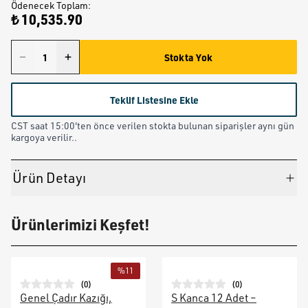
Ödenecek Toplam
:
₺ 10,535.90
Stokta Yok
Teklif Listesine Ekle
CST saat 15:00'ten önce verilen stokta bulunan siparişler aynı gün
kargoya verilir..
Ürün Detayı
Ürünlerimizi Keşfet!
%
11
(
0
)
(
0
)
Genel Çadır Kazığı,
S Kanca 12 Adet –