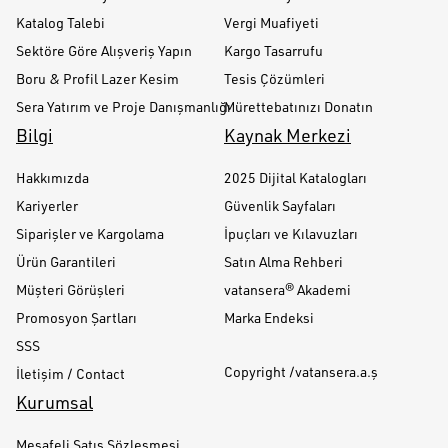
Katalog Talebi
Vergi Muafiyeti
Sektöre Göre Alışveriş Yapın
Kargo Tasarrufu
Boru & Profil Lazer Kesim
Tesis Çözümleri
Sera Yatırım ve Proje Danışmanlığı
Mürettebatınızı Donatın
Bilgi
Kaynak Merkezi
Hakkımızda
2025 Dijital Katalogları
Kariyerler
Güvenlik Sayfaları
Siparişler ve Kargolama
İpuçları ve Kılavuzları
Ürün Garantileri
Satın Alma Rehberi
Müşteri Görüşleri
vatansera® Akademi
Promosyon Şartları
Marka Endeksi
SSS
Copyright /vatansera.a.ş
İletişim / Contact
Kurumsal
Mesafeli Satış Sözleşmesi