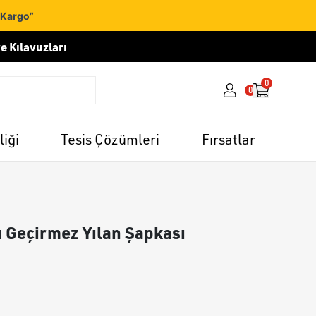
 Kargo”
e Kılavuzları
0
0
liği
Tesis Çözümleri
Fırsatlar
u Geçirmez Yılan Şapkası