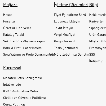
Mağaza
İşletme Çözümleri
Bilgi
Hesap
Fiyat Eşleştirme Sözü
Hakkımızd
Fırsatlar
Logonuzu Ekleyin
Kariyerler
Ücretsiz Hediyeler
Teklif İsteyin
Siparişler 
Katalog Talebi
Vergi Muafiyeti
Ürün Garant
Sektöre Göre Alışveriş Yapın
Kargo Tasarrufu
Müşteri Gör
Boru & Profil Lazer Kesim
Tesis Çözümleri
Promosyon 
Sera Yatırım ve Proje Danışmanlığı
Mürettebatınızı Donatın
SSS
İletişim / 
Kurumsal
Mesafeli Satış Sözleşmesi
İptal ve İade
KVKK Aydınlatma Metni
Gizlilik ve Güvenlik Politikası
Çerez Politikası