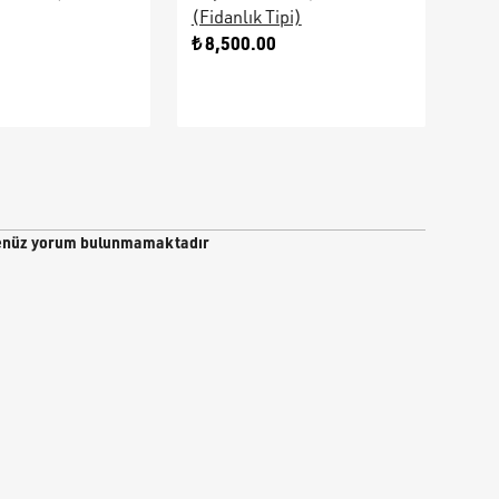
(Fidanlık Tipi)
Ara
0
₺ 8,500.00
₺ 9
nüz yorum bulunmamaktadır