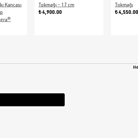
kı Kancası
Tokmağı – 17 cm
Tokmağı
₺ 4,900.00
₺ 4,550.0
ap
sera®
He