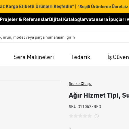
iz Kargo Etiketli Ürünleri Keşfedin”
|
“Seçili Ürünlerde Ücretsiz
Projeler & Referanslar
Dijital Kataloglar
vatansera İpuçları v
Sera Makineleri
Tedarik
İş Güven
Snake Chapz
Ağır Hizmet Tipi, S
SKU
G11052-REG
(
0
)