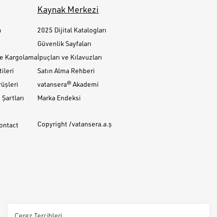
Kaynak Merkezi
a
2025 Dijital Katalogları
Güvenlik Sayfaları
ve Kargolama
İpuçları ve Kılavuzları
ileri
Satın Alma Rehberi
üşleri
vatansera® Akademi
Şartları
Marka Endeksi
Copyright /vatansera.a.ş
Contact
Çerez Tercihleri