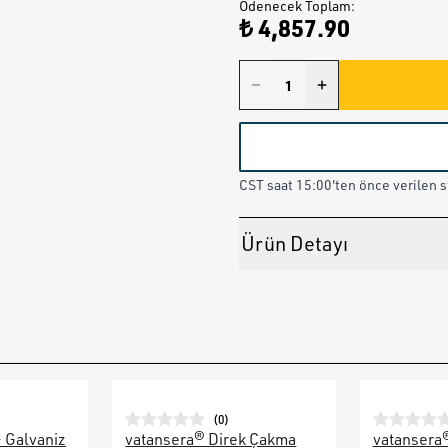
Ödenecek Toplam
:
₺ 4,857.90
CST saat 15:00'ten önce verilen st
Ürün Detayı
(
0
)
– Galvaniz
vatansera® Direk Çakma
vatansera