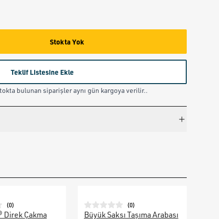
Stokta Yok
Teklif Listesine Ekle
okta bulunan siparişler aynı gün kargoya verilir..
(
0
)
(
0
)
® Direk Çakma
Büyük Saksı Taşıma Arabası
Galv