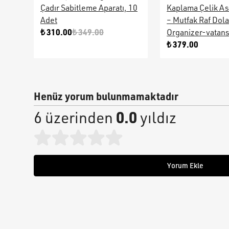
Çadır Sabitleme Aparatı, 10
Kaplama Çelik As
Adet
– Mutfak Raf Dol
₺ 310.00
₺ 349.00
Organizer-vatan
₺ 379.00
Henüz yorum bulunmamaktadır
0.0
6 üzerinden
yıldız
Yorum Ekle