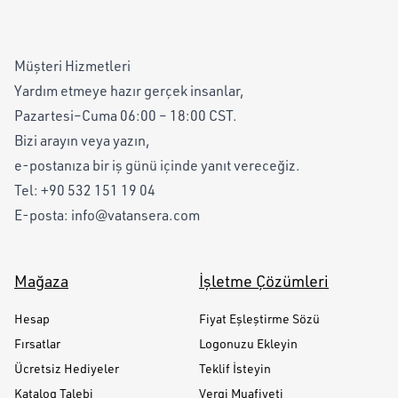
Müşteri Hizmetleri
Yardım etmeye hazır gerçek insanlar,
Pazartesi–Cuma 06:00 – 18:00 CST.
Bizi arayın veya yazın,
e-postanıza bir iş günü içinde yanıt vereceğiz.
Tel:
+90 532 151 19 04
E-posta:
info@vatansera.com
Mağaza
İşletme Çözümleri
Hesap
Fiyat Eşleştirme Sözü
Fırsatlar
Logonuzu Ekleyin
Ücretsiz Hediyeler
Teklif İsteyin
Katalog Talebi
Vergi Muafiyeti