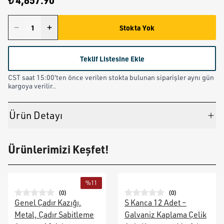
₺ 4,857.90
Stokta Yok
Teklif Listesine Ekle
CST saat 15:00'ten önce verilen stokta bulunan siparişler aynı gün
kargoya verilir..
Ürün Detayı
Ürünlerimizi Keşfet!
%
11
(
0
)
(
0
)
Genel Çadır Kazığı,
S Kanca 12 Adet –
Metal, Çadır Sabitleme
Galvaniz Kaplama Çelik