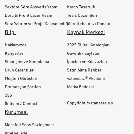
Sektöre Göre Alışveriş Yapın
Kargo Tasarrufu
Boru & Profil Lazer Kesim
Tesis Çözümleri
Sera Yatırım ve Proje Danışmanlığı
Mürettebatınızı Donatın
Bilgi
Kaynak Merkezi
Hakkımızda
2025 Dijital Katalogları
Kariyerler
Güvenlik Sayfaları
Siparişler ve Kargolama
İpuçları ve Kılavuzları
Ürün Garantileri
Satın Alma Rehberi
Müşteri Görüşleri
vatansera® Akademi
Promosyon Şartları
Marka Endeksi
SSS
Copyright /vatansera.a.ş
İletişim / Contact
Kurumsal
Mesafeli Satış Sözleşmesi
İptal ve İade