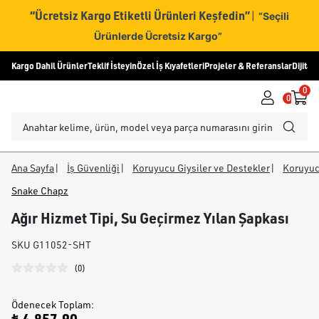
“Ücretsiz Kargo Etiketli Ürünleri Keşfedin”
|
“Seçili
Ürünlerde Ücretsiz Kargo”
Kargo Dahil Ürünler
Teklif İsteyin
Özel İş Kıyafetleri
Projeler & Referanslar
Dijital
0
0
Ana Sayfa
|
İş Güvenliği
|
Koruyucu Giysiler ve Destekler
|
Koruyuc
Snake Chapz
Ağır Hizmet Tipi, Su Geçirmez Yılan Şapkası
SKU
G11052-SHT
(
0
)
Ödenecek Toplam
: