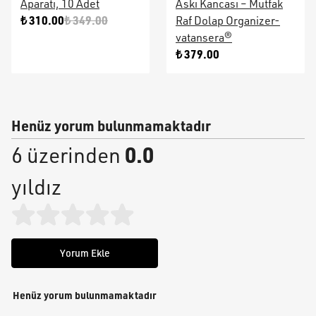
Aparatı, 10 Adet
Askı Kancası – Mutfak
₺ 310.00
₺ 349.00
Raf Dolap Organizer-
vatansera®
₺ 379.00
Henüz yorum bulunmamaktadır
0.0
6 üzerinden
yıldız
Yorum Ekle
Henüz yorum bulunmamaktadır