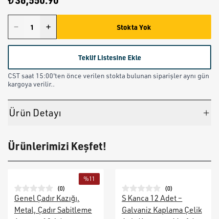
₺ 36,550.90
Stokta Yok
Teklif Listesine Ekle
CST saat 15:00'ten önce verilen stokta bulunan siparişler aynı gün
kargoya verilir..
Ürün Detayı
Ürünlerimizi Keşfet!
%
11
(
0
)
(
0
)
Genel Çadır Kazığı,
S Kanca 12 Adet –
Metal, Çadır Sabitleme
Galvaniz Kaplama Çelik