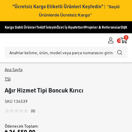
“Ücretsiz Kargo Etiketli Ürünleri Keşfedin”
|
“Seçili
Ürünlerde Ücretsiz Kargo”
Kargo Dahil Ürünler
Teklif İsteyin
Özel İş Kıyafetleri
Projeler & Referanslar
Dijital
0
0
Ana Sayfa
TSI
Ağır Hizmet Tipi Boncuk Kırıcı
SKU
134539
(
0
)
Ödenecek Toplam
: