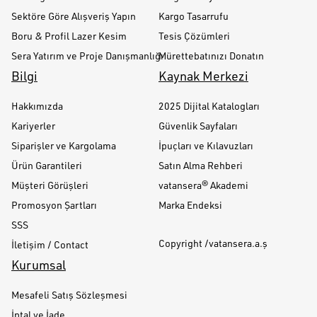
Sektöre Göre Alışveriş Yapın
Kargo Tasarrufu
Boru & Profil Lazer Kesim
Tesis Çözümleri
Sera Yatırım ve Proje Danışmanlığı
Mürettebatınızı Donatın
Bilgi
Kaynak Merkezi
Hakkımızda
2025 Dijital Katalogları
Kariyerler
Güvenlik Sayfaları
Siparişler ve Kargolama
İpuçları ve Kılavuzları
Ürün Garantileri
Satın Alma Rehberi
Müşteri Görüşleri
vatansera® Akademi
Promosyon Şartları
Marka Endeksi
SSS
Copyright /vatansera.a.ş
İletişim / Contact
Kurumsal
Mesafeli Satış Sözleşmesi
İptal ve İade