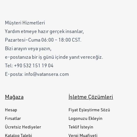
Müşteri Hizmetleri
Yardım etmeye hazır gerçek insanlar,
Pazartesi–Cuma 06:00 – 18:00 CST.
Bizi arayın veya yazın,
e-postanıza bir iş günü içinde yanıt vereceğiz.
Tel:
+90 532 151 19 04
E-posta:
info@vatansera.com
Mağaza
İşletme Çözümleri
Hesap
Fiyat Eşleştirme Sözü
Fırsatlar
Logonuzu Ekleyin
Ücretsiz Hediyeler
Teklif İsteyin
Katalog Talebi
Vergi Muafiyeti