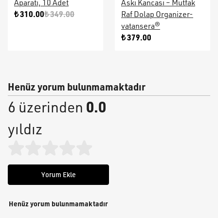
Aparatı, 10 Adet
Askı Kancası – Mutfak
₺ 310.00
₺ 349.00
Raf Dolap Organizer-
vatansera®
₺ 379.00
Henüz yorum bulunmamaktadır
0.0
6 üzerinden
yıldız
Yorum Ekle
Henüz yorum bulunmamaktadır