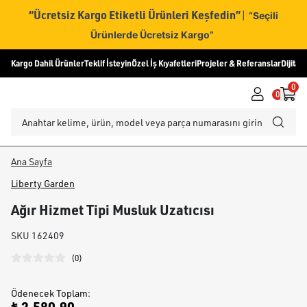
“Ücretsiz Kargo Etiketli Ürünleri Keşfedin”
|
“Seçili
Ürünlerde Ücretsiz Kargo”
Kargo Dahil Ürünler
Teklif İsteyin
Özel İş Kıyafetleri
Projeler & Referanslar
Dijital
0
0
Ana Sayfa
Liberty Garden
Ağır Hizmet Tipi Musluk Uzatıcısı
SKU
162409
(
0
)
Ödenecek Toplam
: