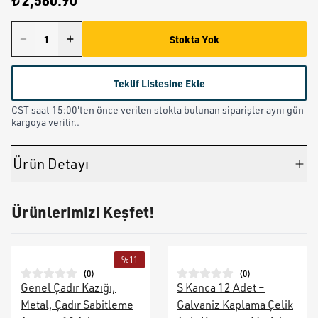
₺ 2,580.90
Stokta Yok
Teklif Listesine Ekle
CST saat 15:00'ten önce verilen stokta bulunan siparişler aynı gün
kargoya verilir..
Ürün Detayı
Ürünlerimizi Keşfet!
%
11
(
0
)
(
0
)
Genel Çadır Kazığı,
S Kanca 12 Adet –
Metal, Çadır Sabitleme
Galvaniz Kaplama Çelik