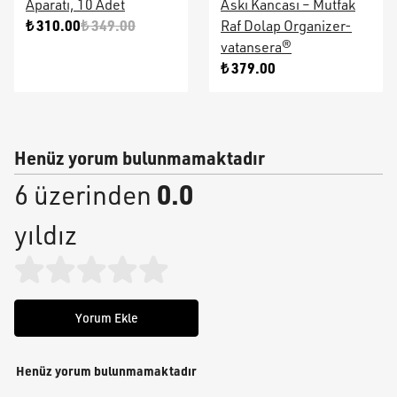
Aparatı, 10 Adet
Askı Kancası – Mutfak
₺ 310.00
₺ 349.00
Raf Dolap Organizer-
vatansera®
₺ 379.00
Henüz yorum bulunmamaktadır
0.0
6 üzerinden
yıldız
Yorum Ekle
Henüz yorum bulunmamaktadır