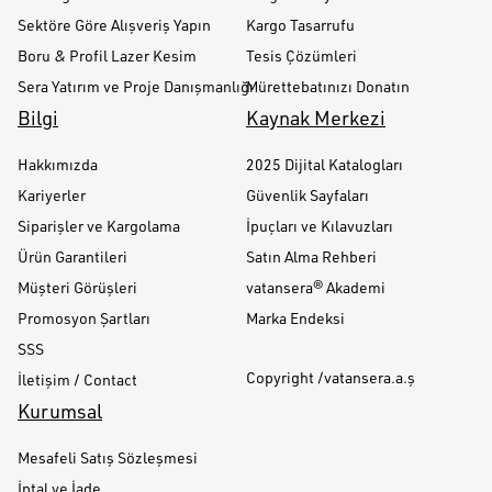
Sektöre Göre Alışveriş Yapın
Kargo Tasarrufu
Boru & Profil Lazer Kesim
Tesis Çözümleri
Sera Yatırım ve Proje Danışmanlığı
Mürettebatınızı Donatın
Bilgi
Kaynak Merkezi
Hakkımızda
2025 Dijital Katalogları
Kariyerler
Güvenlik Sayfaları
Siparişler ve Kargolama
İpuçları ve Kılavuzları
Ürün Garantileri
Satın Alma Rehberi
Müşteri Görüşleri
vatansera® Akademi
Promosyon Şartları
Marka Endeksi
SSS
Copyright /vatansera.a.ş
İletişim / Contact
Kurumsal
Mesafeli Satış Sözleşmesi
İptal ve İade