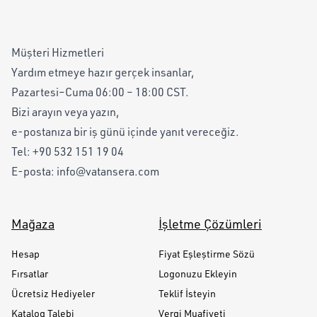
Müşteri Hizmetleri
Yardım etmeye hazır gerçek insanlar,
Pazartesi–Cuma 06:00 – 18:00 CST.
Bizi arayın veya yazın,
e-postanıza bir iş günü içinde yanıt vereceğiz.
Tel:
+90 532 151 19 04
E-posta:
info@vatansera.com
Mağaza
İşletme Çözümleri
Hesap
Fiyat Eşleştirme Sözü
Fırsatlar
Logonuzu Ekleyin
Ücretsiz Hediyeler
Teklif İsteyin
Katalog Talebi
Vergi Muafiyeti