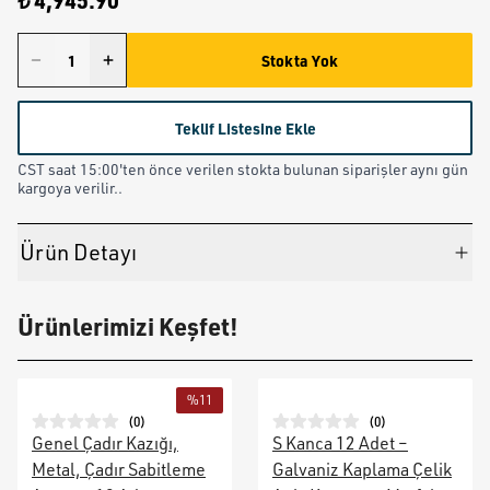
₺ 4,945.90
Stokta Yok
Teklif Listesine Ekle
CST saat 15:00'ten önce verilen stokta bulunan siparişler aynı gün
kargoya verilir..
Ürün Detayı
Ürünlerimizi Keşfet!
%
11
(
0
)
(
0
)
Genel Çadır Kazığı,
S Kanca 12 Adet –
Metal, Çadır Sabitleme
Galvaniz Kaplama Çelik