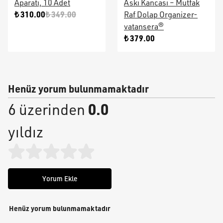
Aparatı, 10 Adet
Askı Kancası – Mutfak
₺ 310.00
₺ 349.00
Raf Dolap Organizer-
vatansera®
₺ 379.00
Henüz yorum bulunmamaktadır
0.0
6 üzerinden
yıldız
Yorum Ekle
Henüz yorum bulunmamaktadır