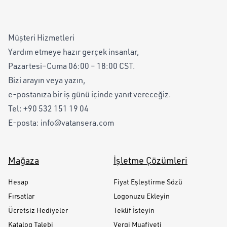
Müşteri Hizmetleri
Yardım etmeye hazır gerçek insanlar,
Pazartesi–Cuma 06:00 – 18:00 CST.
Bizi arayın veya yazın,
e-postanıza bir iş günü içinde yanıt vereceğiz.
Tel:
+90 532 151 19 04
E-posta:
info@vatansera.com
Mağaza
İşletme Çözümleri
Hesap
Fiyat Eşleştirme Sözü
Fırsatlar
Logonuzu Ekleyin
Ücretsiz Hediyeler
Teklif İsteyin
Katalog Talebi
Vergi Muafiyeti