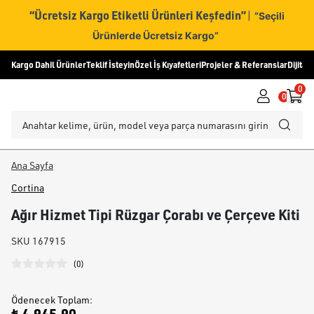
“Ücretsiz Kargo Etiketli Ürünleri Keşfedin”
|
“Seçili
Ürünlerde Ücretsiz Kargo”
Kargo Dahil Ürünler
Teklif İsteyin
Özel İş Kıyafetleri
Projeler & Referanslar
Dijital
0
0
Ana Sayfa
Cortina
Ağır Hizmet Tipi Rüzgar Çorabı ve Çerçeve Kiti
SKU
167915
(
0
)
Ödenecek Toplam
: