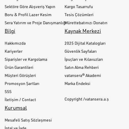
Sektöre Göre Alışveriş Yapın
Kargo Tasarrufu
Boru & Profil Lazer Kesim
Tesis Çözümleri
Sera Yatırım ve Proje Danışmanlığı
Mürettebatınızı Donatın
Bilgi
Kaynak Merkezi
Hakkımızda
2025 Dijital Katalogları
Kariyerler
Güvenlik Sayfaları
Siparişler ve Kargolama
İpuçları ve Kılavuzları
Ürün Garantileri
Satın Alma Rehberi
Müşteri Görüşleri
vatansera® Akademi
Promosyon Şartları
Marka Endeksi
SSS
Copyright /vatansera.a.ş
İletişim / Contact
Kurumsal
Mesafeli Satış Sözleşmesi
İptal ve İade