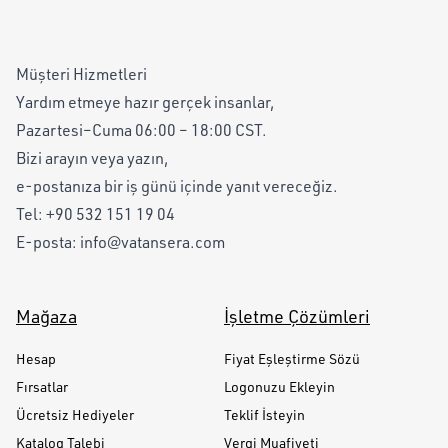
Müşteri Hizmetleri
Yardım etmeye hazır gerçek insanlar,
Pazartesi–Cuma 06:00 – 18:00 CST.
Bizi arayın veya yazın,
e-postanıza bir iş günü içinde yanıt vereceğiz.
Tel:
+90 532 151 19 04
E-posta:
info@vatansera.com
Mağaza
İşletme Çözümleri
Hesap
Fiyat Eşleştirme Sözü
Fırsatlar
Logonuzu Ekleyin
Ücretsiz Hediyeler
Teklif İsteyin
Katalog Talebi
Vergi Muafiyeti