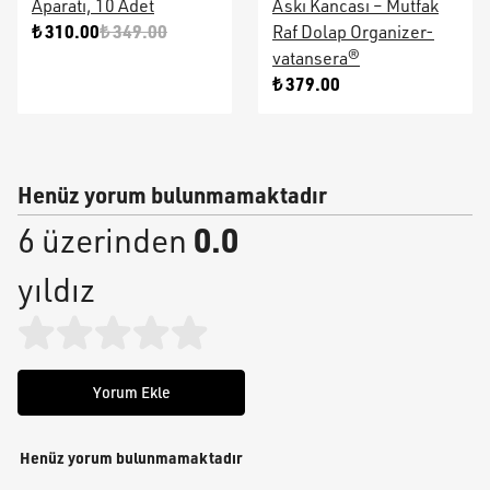
Aparatı, 10 Adet
Askı Kancası – Mutfak
₺ 310.00
₺ 349.00
Raf Dolap Organizer-
vatansera®
₺ 379.00
Henüz yorum bulunmamaktadır
0.0
6 üzerinden
yıldız
Yorum Ekle
Henüz yorum bulunmamaktadır