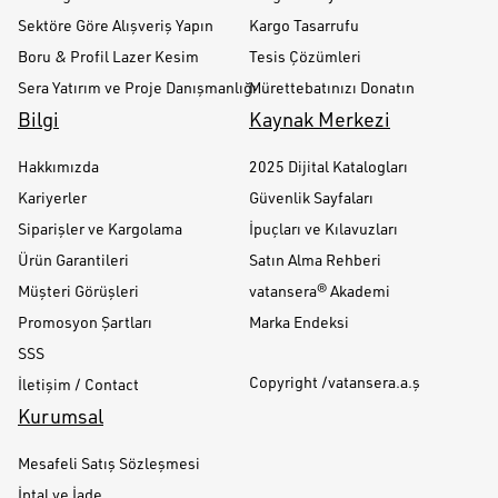
Sektöre Göre Alışveriş Yapın
Kargo Tasarrufu
Boru & Profil Lazer Kesim
Tesis Çözümleri
Sera Yatırım ve Proje Danışmanlığı
Mürettebatınızı Donatın
Bilgi
Kaynak Merkezi
Hakkımızda
2025 Dijital Katalogları
Kariyerler
Güvenlik Sayfaları
Siparişler ve Kargolama
İpuçları ve Kılavuzları
Ürün Garantileri
Satın Alma Rehberi
Müşteri Görüşleri
vatansera® Akademi
Promosyon Şartları
Marka Endeksi
SSS
Copyright /vatansera.a.ş
İletişim / Contact
Kurumsal
Mesafeli Satış Sözleşmesi
İptal ve İade