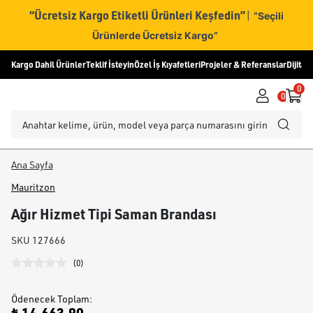
“Ücretsiz Kargo Etiketli Ürünleri Keşfedin”
|
“Seçili
Ürünlerde Ücretsiz Kargo”
Kargo Dahil Ürünler
Teklif İsteyin
Özel İş Kıyafetleri
Projeler & Referanslar
Dijital
0
0
Ana Sayfa
Mauritzon
Ağır Hizmet Tipi Saman Brandası
SKU
127666
(
0
)
Ödenecek Toplam
: