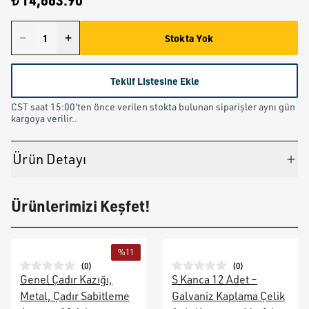
₺ 14,663.90
Stokta Yok
Teklif Listesine Ekle
CST saat 15:00'ten önce verilen stokta bulunan siparişler aynı gün
kargoya verilir..
Ürün Detayı
Ürünlerimizi Keşfet!
%
11
(
0
)
(
0
)
Genel Çadır Kazığı,
S Kanca 12 Adet –
Metal, Çadır Sabitleme
Galvaniz Kaplama Çelik