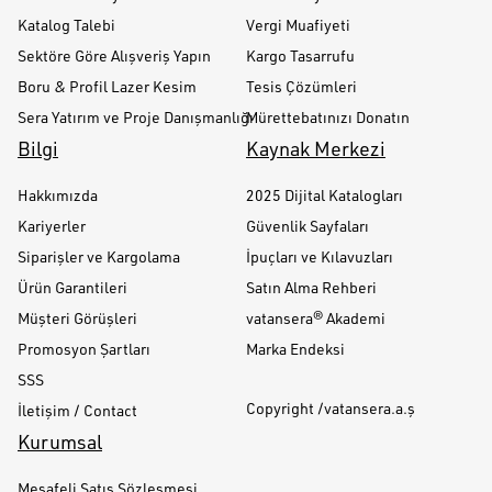
Katalog Talebi
Vergi Muafiyeti
Sektöre Göre Alışveriş Yapın
Kargo Tasarrufu
Boru & Profil Lazer Kesim
Tesis Çözümleri
Sera Yatırım ve Proje Danışmanlığı
Mürettebatınızı Donatın
Bilgi
Kaynak Merkezi
Hakkımızda
2025 Dijital Katalogları
Kariyerler
Güvenlik Sayfaları
Siparişler ve Kargolama
İpuçları ve Kılavuzları
Ürün Garantileri
Satın Alma Rehberi
Müşteri Görüşleri
vatansera® Akademi
Promosyon Şartları
Marka Endeksi
SSS
Copyright /vatansera.a.ş
İletişim / Contact
Kurumsal
Mesafeli Satış Sözleşmesi