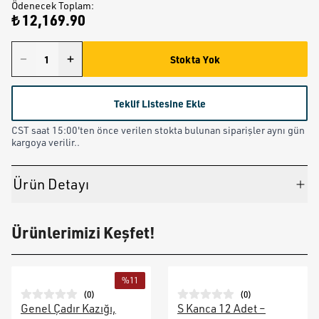
Ödenecek Toplam
:
₺ 12,169.90
Stokta Yok
Teklif Listesine Ekle
CST saat 15:00'ten önce verilen stokta bulunan siparişler aynı gün
kargoya verilir..
Ürün Detayı
Ürünlerimizi Keşfet!
%
11
(
0
)
(
0
)
Genel Çadır Kazığı,
S Kanca 12 Adet –