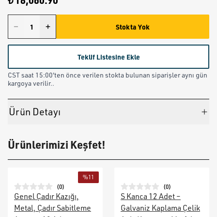
₺ 18,060.90
Stokta Yok
Teklif Listesine Ekle
CST saat 15:00'ten önce verilen stokta bulunan siparişler aynı gün
kargoya verilir..
Ürün Detayı
Ürünlerimizi Keşfet!
%
11
(
0
)
(
0
)
Genel Çadır Kazığı,
S Kanca 12 Adet –
Metal, Çadır Sabitleme
Galvaniz Kaplama Çelik