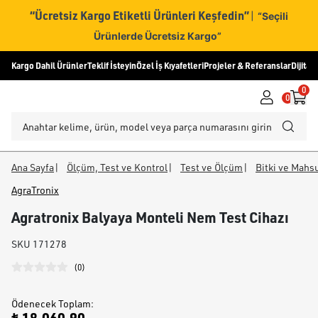
“Ücretsiz Kargo Etiketli Ürünleri Keşfedin”
|
“Seçili
Ürünlerde Ücretsiz Kargo”
Kargo Dahil Ürünler
Teklif İsteyin
Özel İş Kıyafetleri
Projeler & Referanslar
Dijital
0
0
Ana Sayfa
|
Ölçüm, Test ve Kontrol
|
Test ve Ölçüm
|
Bitki ve Mahsu
AgraTronix
Agratronix Balyaya Monteli Nem Test Cihazı
SKU
171278
(
0
)
Ödenecek Toplam
: