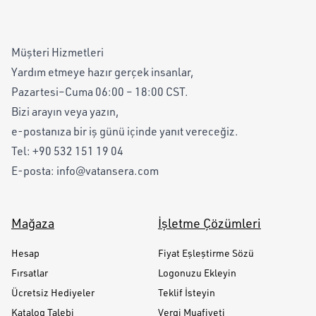
Müşteri Hizmetleri
Yardım etmeye hazır gerçek insanlar,
Pazartesi–Cuma 06:00 – 18:00 CST.
Bizi arayın veya yazın,
e-postanıza bir iş günü içinde yanıt vereceğiz.
Tel:
+90 532 151 19 04
E-posta:
info@vatansera.com
Mağaza
İşletme Çözümleri
Hesap
Fiyat Eşleştirme Sözü
Fırsatlar
Logonuzu Ekleyin
Ücretsiz Hediyeler
Teklif İsteyin
Katalog Talebi
Vergi Muafiyeti