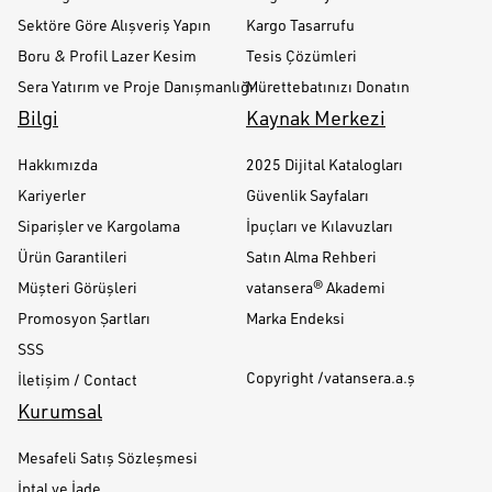
Sektöre Göre Alışveriş Yapın
Kargo Tasarrufu
Boru & Profil Lazer Kesim
Tesis Çözümleri
Sera Yatırım ve Proje Danışmanlığı
Mürettebatınızı Donatın
Bilgi
Kaynak Merkezi
Hakkımızda
2025 Dijital Katalogları
Kariyerler
Güvenlik Sayfaları
Siparişler ve Kargolama
İpuçları ve Kılavuzları
Ürün Garantileri
Satın Alma Rehberi
Müşteri Görüşleri
vatansera® Akademi
Promosyon Şartları
Marka Endeksi
SSS
Copyright /vatansera.a.ş
İletişim / Contact
Kurumsal
Mesafeli Satış Sözleşmesi
İptal ve İade