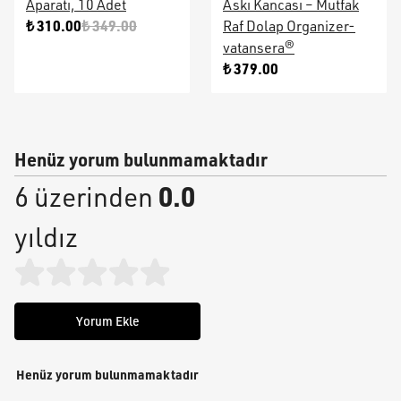
Aparatı, 10 Adet
Askı Kancası – Mutfak
₺ 310.00
₺ 349.00
Raf Dolap Organizer-
vatansera®
₺ 379.00
Henüz yorum bulunmamaktadır
0.0
6 üzerinden
yıldız
Yorum Ekle
Henüz yorum bulunmamaktadır