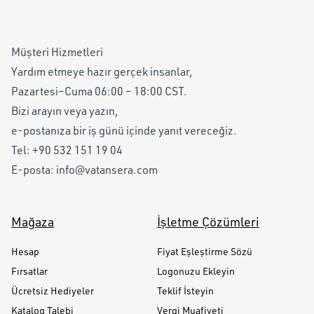
Müşteri Hizmetleri
Yardım etmeye hazır gerçek insanlar,
Pazartesi–Cuma 06:00 – 18:00 CST.
Bizi arayın veya yazın,
e-postanıza bir iş günü içinde yanıt vereceğiz.
Tel:
+90 532 151 19 04
E-posta:
info@vatansera.com
Mağaza
İşletme Çözümleri
Hesap
Fiyat Eşleştirme Sözü
Fırsatlar
Logonuzu Ekleyin
Ücretsiz Hediyeler
Teklif İsteyin
Katalog Talebi
Vergi Muafiyeti