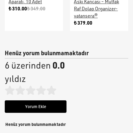
Aparatı, 10 Adet
Askı Kancası – Mutfak
₺ 310.00
₺ 349.00
Raf Dolap Organizer-
vatansera®
₺ 379.00
Henüz yorum bulunmamaktadır
0.0
6 üzerinden
yıldız
Yorum Ekle
Henüz yorum bulunmamaktadır