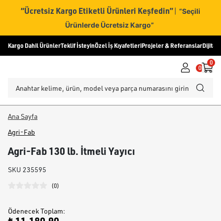
“Ücretsiz Kargo Etiketli Ürünleri Keşfedin”
|
“Seçili
Ürünlerde Ücretsiz Kargo”
Kargo Dahil Ürünler
Teklif İsteyin
Özel İş Kıyafetleri
Projeler & Referanslar
Dijital
0
0
Ana Sayfa
Agri-Fab
Agri-Fab 130 lb. İtmeli Yayıcı
SKU
235595
(
0
)
Ödenecek Toplam
: