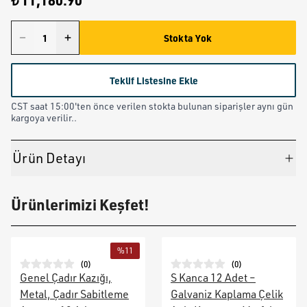
₺ 11,180.90
Stokta Yok
Teklif Listesine Ekle
CST saat 15:00'ten önce verilen stokta bulunan siparişler aynı gün
kargoya verilir..
Ürün Detayı
Ürünlerimizi Keşfet!
%
11
(
0
)
(
0
)
Genel Çadır Kazığı,
S Kanca 12 Adet –
Metal, Çadır Sabitleme
Galvaniz Kaplama Çelik