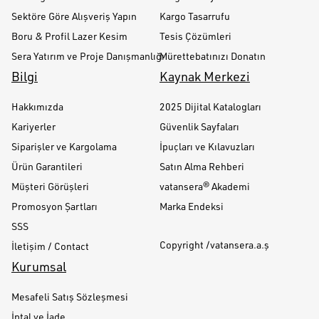
Sektöre Göre Alışveriş Yapın
Kargo Tasarrufu
Boru & Profil Lazer Kesim
Tesis Çözümleri
Sera Yatırım ve Proje Danışmanlığı
Mürettebatınızı Donatın
Bilgi
Kaynak Merkezi
Hakkımızda
2025 Dijital Katalogları
Kariyerler
Güvenlik Sayfaları
Siparişler ve Kargolama
İpuçları ve Kılavuzları
Ürün Garantileri
Satın Alma Rehberi
Müşteri Görüşleri
vatansera® Akademi
Promosyon Şartları
Marka Endeksi
SSS
Copyright /vatansera.a.ş
İletişim / Contact
Kurumsal
Mesafeli Satış Sözleşmesi
İptal ve İade