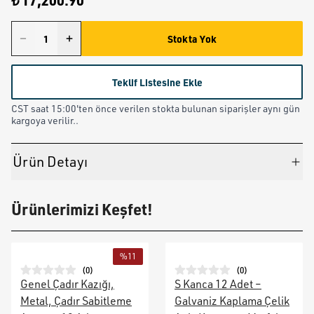
₺ 17,200.90
Stokta Yok
Teklif Listesine Ekle
CST saat 15:00'ten önce verilen stokta bulunan siparişler aynı gün
kargoya verilir..
Ürün Detayı
Ürünlerimizi Keşfet!
%
11
(
0
)
(
0
)
Genel Çadır Kazığı,
S Kanca 12 Adet –
Metal, Çadır Sabitleme
Galvaniz Kaplama Çelik