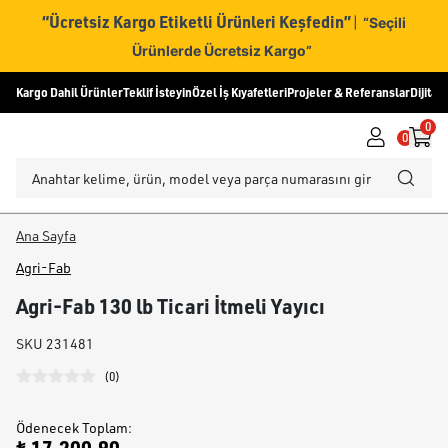
“Ücretsiz Kargo Etiketli Ürünleri Keşfedin”
|
“Seçili
Ürünlerde Ücretsiz Kargo”
Kargo Dahil Ürünler
Teklif İsteyin
Özel İş Kıyafetleri
Projeler & Referanslar
Dijital
0
0
Ana Sayfa
Agri-Fab
Agri-Fab 130 lb Ticari İtmeli Yayıcı
SKU
231481
(
0
)
Ödenecek Toplam
: