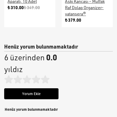
Aparatı, 10 Adet
Askı Kancası – Mutfak
₺ 310.00
₺ 349.00
Raf Dolap Organizer-
vatansera®
₺ 379.00
Henüz yorum bulunmamaktadır
0.0
6 üzerinden
yıldız
Yorum Ekle
Henüz yorum bulunmamaktadır