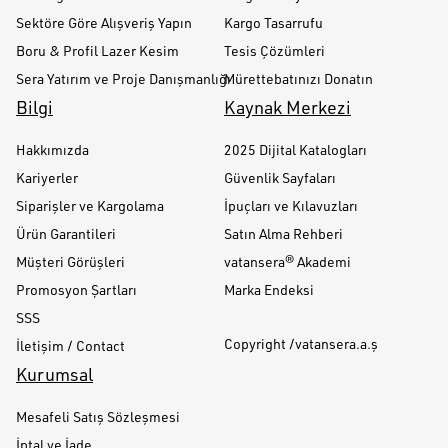
Sektöre Göre Alışveriş Yapın
Kargo Tasarrufu
Boru & Profil Lazer Kesim
Tesis Çözümleri
Sera Yatırım ve Proje Danışmanlığı
Mürettebatınızı Donatın
Bilgi
Kaynak Merkezi
Hakkımızda
2025 Dijital Katalogları
Kariyerler
Güvenlik Sayfaları
Siparişler ve Kargolama
İpuçları ve Kılavuzları
Ürün Garantileri
Satın Alma Rehberi
Müşteri Görüşleri
vatansera® Akademi
Promosyon Şartları
Marka Endeksi
SSS
Copyright /vatansera.a.ş
İletişim / Contact
Kurumsal
Mesafeli Satış Sözleşmesi
İptal ve İade