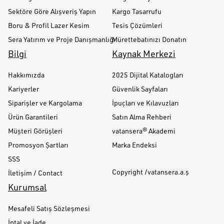
Sektöre Göre Alışveriş Yapın
Kargo Tasarrufu
Boru & Profil Lazer Kesim
Tesis Çözümleri
Sera Yatırım ve Proje Danışmanlığı
Mürettebatınızı Donatın
Bilgi
Kaynak Merkezi
Hakkımızda
2025 Dijital Katalogları
Kariyerler
Güvenlik Sayfaları
Siparişler ve Kargolama
İpuçları ve Kılavuzları
Ürün Garantileri
Satın Alma Rehberi
Müşteri Görüşleri
vatansera® Akademi
Promosyon Şartları
Marka Endeksi
SSS
Copyright /vatansera.a.ş
İletişim / Contact
Kurumsal
Mesafeli Satış Sözleşmesi
İptal ve İade