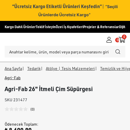
“Ücretsiz Kargo Etiketli Ürünleri Keşfedin”
|
“Seçili
Ürünlerde Ücretsiz Kargo”
Kargo Dahil Ürünler
Teklif İsteyin
Özel İş Kıyafetleri
Projeler & Referanslar
Dijital
0
0
Ana Sayfa
|
Tedarik
|
Atölye | Tesis Malzemeleri
|
Temizlik ve Hij
Agri-Fab
Agri-Fab 26" İtmeli Çim Süpürgesi
SKU
231477
(
0
)
Ödenecek Toplam
: