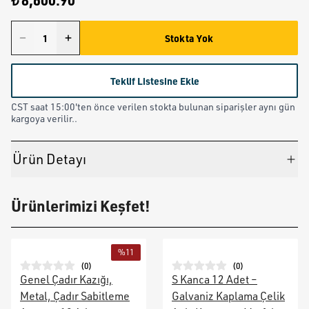
₺ 8,600.90
Stokta Yok
Teklif Listesine Ekle
CST saat 15:00'ten önce verilen stokta bulunan siparişler aynı gün
kargoya verilir..
Ürün Detayı
Ürünlerimizi Keşfet!
%
11
(
0
)
(
0
)
Genel Çadır Kazığı,
S Kanca 12 Adet –
Metal, Çadır Sabitleme
Galvaniz Kaplama Çelik