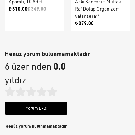
Aparatı, 10 Adet
Askı Kancası – Mutfak
₺ 310.00
₺ 349.00
Raf Dolap Organizer-
vatansera®
₺ 379.00
Henüz yorum bulunmamaktadır
0.0
6 üzerinden
yıldız
Yorum Ekle
Henüz yorum bulunmamaktadır