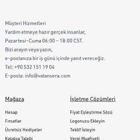
Müşteri Hizmetleri
Yardım etmeye hazır gerçek insanlar,
Pazartesi–Cuma 06:00 – 18:00 CST.
Bizi arayın veya yazın,
e-postanıza bir iş günü içinde yanıt vereceğiz.
Tel:
+90 532 151 19 04
E-posta:
info@vatansera.com
Mağaza
İşletme Çözümleri
Hesap
Fiyat Eşleştirme Sözü
Fırsatlar
Logonuzu Ekleyin
Ücretsiz Hediyeler
Teklif İsteyin
Katalog Talebi
Vergi Muafiyeti