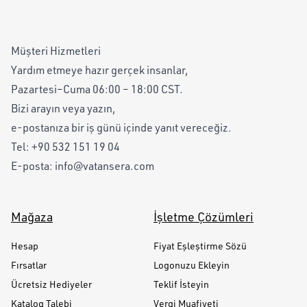
Müşteri Hizmetleri
Yardım etmeye hazır gerçek insanlar,
Pazartesi–Cuma 06:00 – 18:00 CST.
Bizi arayın veya yazın,
e-postanıza bir iş günü içinde yanıt vereceğiz.
Tel:
+90 532 151 19 04
E-posta:
info@vatansera.com
Mağaza
İşletme Çözümleri
Hesap
Fiyat Eşleştirme Sözü
Fırsatlar
Logonuzu Ekleyin
Ücretsiz Hediyeler
Teklif İsteyin
Katalog Talebi
Vergi Muafiyeti