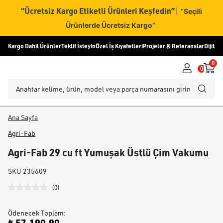
“Ücretsiz Kargo Etiketli Ürünleri Keşfedin”
|
“Seçili
Ürünlerde Ücretsiz Kargo”
Kargo Dahil Ürünler
Teklif İsteyin
Özel İş Kıyafetleri
Projeler & Referanslar
Dijital
0
0
Ana Sayfa
Agri-Fab
Agri-Fab 29 cu ft Yumuşak Üstlü Çim Vakumu
SKU
235609
(
0
)
Ödenecek Toplam
: