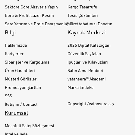
Sektöre Göre Alışveriş Yapın
Kargo Tasarrufu
Boru & Profil Lazer Kesim
Tesis Çözümleri
Sera Yatırım ve Proje Danışmanlığı
Mürettebatınızı Donatın
Bilgi
Kaynak Merkezi
Hakkımızda
2025 Dijital Katalogları
Kariyerler
Güvenlik Sayfaları
Siparişler ve Kargolama
İpuçları ve Kılavuzları
Ürün Garantileri
Satın Alma Rehberi
Müşteri Görüşleri
vatansera® Akademi
Promosyon Şartları
Marka Endeksi
SSS
Copyright /vatansera.a.ş
İletişim / Contact
Kurumsal
Mesafeli Satış Sözleşmesi
İptal ve İade