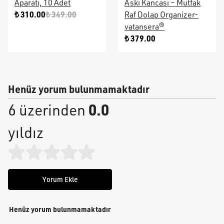
Aparatı, 10 Adet
Askı Kancası – Mutfak
₺ 310.00
₺ 349.00
Raf Dolap Organizer-
vatansera®
₺ 379.00
Henüz yorum bulunmamaktadır
0.0
6 üzerinden
yıldız
Yorum Ekle
Henüz yorum bulunmamaktadır