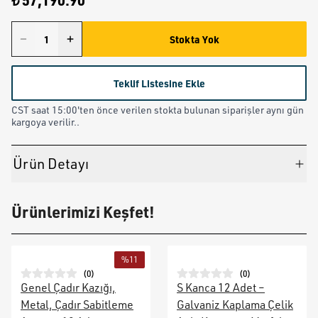
₺ 57,190.90
Stokta Yok
Teklif Listesine Ekle
CST saat 15:00'ten önce verilen stokta bulunan siparişler aynı gün
kargoya verilir..
Ürün Detayı
Ürünlerimizi Keşfet!
%
11
(
0
)
(
0
)
Genel Çadır Kazığı,
S Kanca 12 Adet –
Metal, Çadır Sabitleme
Galvaniz Kaplama Çelik