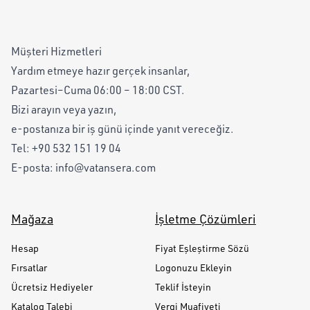
Müşteri Hizmetleri
Yardım etmeye hazır gerçek insanlar,
Pazartesi–Cuma 06:00 – 18:00 CST.
Bizi arayın veya yazın,
e-postanıza bir iş günü içinde yanıt vereceğiz.
Tel:
+90 532 151 19 04
E-posta:
info@vatansera.com
Mağaza
İşletme Çözümleri
Hesap
Fiyat Eşleştirme Sözü
Fırsatlar
Logonuzu Ekleyin
Ücretsiz Hediyeler
Teklif İsteyin
Katalog Talebi
Vergi Muafiyeti