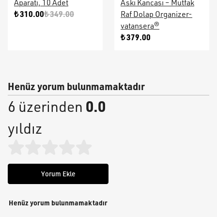
Aparatı, 10 Adet
Askı Kancası – Mutfak
₺ 310.00
₺ 349.00
Raf Dolap Organizer-
vatansera®
₺ 379.00
Henüz yorum bulunmamaktadır
0.0
6 üzerinden
yıldız
Yorum Ekle
Henüz yorum bulunmamaktadır