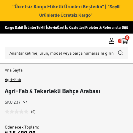
“Ücretsiz Kargo Etiketli Ürünleri Keşfedin”
|
“Seçili
Ürünlerde Ücretsiz Kargo”
Kargo Dahil Ürünler
Teklif İsteyin
Özel İş Kıyafetleri
Projeler & Referanslar
Dijital
0
0
Ana Sayfa
Agri-Fab
Agri-Fab 4 Tekerlekli Bahçe Arabası
SKU
237194
(
0
)
Ödenecek Toplam
: