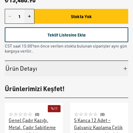
₺ 15,480.90
Stokta Yok
Teklif Listesine Ekle
CST saat 15:00'ten önce verilen stokta bulunan siparişler aynı gün
kargoya verilir..
Ürün Detayı
Ürünlerimizi Keşfet!
%
11
(
0
)
(
0
)
Genel Çadır Kazığı,
S Kanca 12 Adet –
Metal, Çadır Sabitleme
Galvaniz Kaplama Çelik