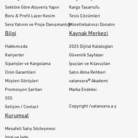
Sektöre Göre Alışveriş Yapın
Kargo Tasarrufu
Boru & Profil Lazer Kesim
Tesis Çözümleri
Sera Yatırım ve Proje Danışmanlığı
Mürettebatınızı Donatın
Bilgi
Kaynak Merkezi
Hakkımızda
2025 Dijital Katalogları
Kariyerler
Güvenlik Sayfaları
Siparişler ve Kargolama
İpuçları ve Kılavuzları
Ürün Garantileri
Satın Alma Rehberi
Müşteri Görüşleri
vatansera® Akademi
Promosyon Şartları
Marka Endeksi
SSS
Copyright /vatansera.a.ş
İletişim / Contact
Kurumsal
Mesafeli Satış Sözleşmesi
İptal ve İade