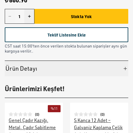
₺ 860.90
Stokta Yok
Teklif Listesine Ekle
CST saat 15:00'ten önce verilen stokta bulunan siparişler aynı gün
kargoya verilir..
Ürün Detayı
Ürünlerimizi Keşfet!
%
11
(
0
)
(
0
)
Genel Çadır Kazığı,
S Kanca 12 Adet –
Metal, Çadır Sabitleme
Galvaniz Kaplama Çelik