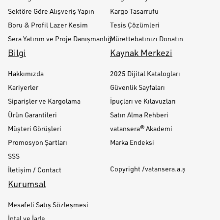
Sektöre Göre Alışveriş Yapın
Kargo Tasarrufu
Boru & Profil Lazer Kesim
Tesis Çözümleri
Sera Yatırım ve Proje Danışmanlığı
Mürettebatınızı Donatın
Bilgi
Kaynak Merkezi
Hakkımızda
2025 Dijital Katalogları
Kariyerler
Güvenlik Sayfaları
Siparişler ve Kargolama
İpuçları ve Kılavuzları
Ürün Garantileri
Satın Alma Rehberi
Müşteri Görüşleri
vatansera® Akademi
Promosyon Şartları
Marka Endeksi
SSS
Copyright /vatansera.a.ş
İletişim / Contact
Kurumsal
Mesafeli Satış Sözleşmesi
İptal ve İade