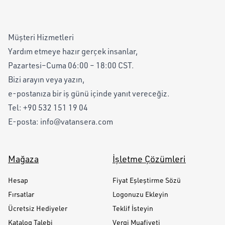
Müşteri Hizmetleri
Yardım etmeye hazır gerçek insanlar,
Pazartesi–Cuma 06:00 – 18:00 CST.
Bizi arayın veya yazın,
e-postanıza bir iş günü içinde yanıt vereceğiz.
Tel:
+90 532 151 19 04
E-posta:
info@vatansera.com
Mağaza
İşletme Çözümleri
Hesap
Fiyat Eşleştirme Sözü
Fırsatlar
Logonuzu Ekleyin
Ücretsiz Hediyeler
Teklif İsteyin
Katalog Talebi
Vergi Muafiyeti