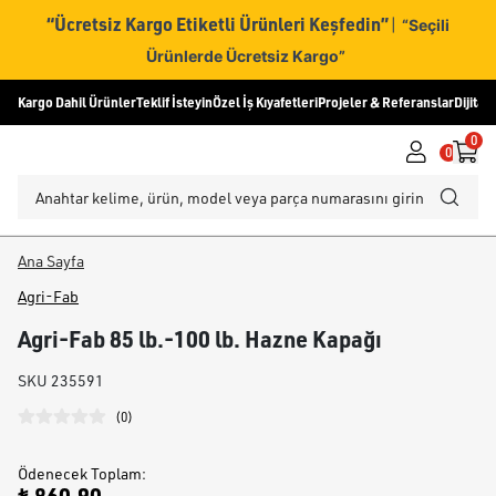
“Ücretsiz Kargo Etiketli Ürünleri Keşfedin”
|
“Seçili
Ürünlerde Ücretsiz Kargo”
Kargo Dahil Ürünler
Teklif İsteyin
Özel İş Kıyafetleri
Projeler & Referanslar
Dijital
0
0
Ana Sayfa
Agri-Fab
Agri-Fab 85 lb.-100 lb. Hazne Kapağı
SKU
235591
(
0
)
Ödenecek Toplam
: