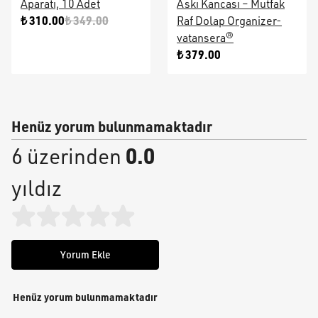
Aparatı, 10 Adet
Askı Kancası – Mutfak
₺ 310.00
₺ 349.00
Raf Dolap Organizer-
vatansera®
₺ 379.00
Henüz yorum bulunmamaktadır
0.0
6 üzerinden
yıldız
Yorum Ekle
Henüz yorum bulunmamaktadır