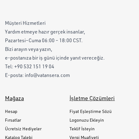
Müşteri Hizmetleri
Yardım etmeye hazır gerçek insanlar,
Pazartesi–Cuma 06:00 – 18:00 CST.
Bizi arayın veya yazın,
e-postanıza bir iş günü içinde yanıt vereceğiz.
Tel:
+90 532 151 19 04
E-posta:
info@vatansera.com
Mağaza
İşletme Çözümleri
Hesap
Fiyat Eşleştirme Sözü
Fırsatlar
Logonuzu Ekleyin
Ücretsiz Hediyeler
Teklif İsteyin
Katalog Talebi
Vergi Muafiyeti