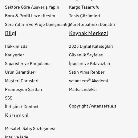
Sektöre Göre Alışveriş Yapın
Kargo Tasarrufu
Boru & Profil Lazer Kesim
Tesis Çözümleri
Sera Yatırım ve Proje Danışmanlığı
Mürettebatınızı Donatın
Bilgi
Kaynak Merkezi
Hakkımızda
2025 Dijital Katalogları
Kariyerler
Güvenlik Sayfaları
Siparişler ve Kargolama
İpuçları ve Kılavuzları
Ürün Garantileri
Satın Alma Rehberi
Müşteri Görüşleri
vatansera® Akademi
Promosyon Şartları
Marka Endeksi
SSS
Copyright /vatansera.a.ş
İletişim / Contact
Kurumsal
Mesafeli Satış Sözleşmesi
İptal ve İade