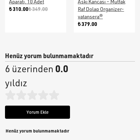
Aparatı, 10 Adet
Askı Kancası – Mutfak
₺ 310.00
₺ 349.00
Raf Dolap Organizer-
vatansera®
₺ 379.00
Henüz yorum bulunmamaktadır
0.0
6 üzerinden
yıldız
Yorum Ekle
Henüz yorum bulunmamaktadır