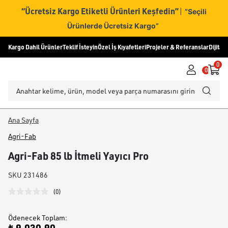
“Ücretsiz Kargo Etiketli Ürünleri Keşfedin”
|
“Seçili
Ürünlerde Ücretsiz Kargo”
Kargo Dahil Ürünler
Teklif İsteyin
Özel İş Kıyafetleri
Projeler & Referanslar
Dijital
0
0
Ana Sayfa
Agri-Fab
Agri-Fab 85 lb İtmeli Yayıcı Pro
SKU
231486
(
0
)
Ödenecek Toplam
: