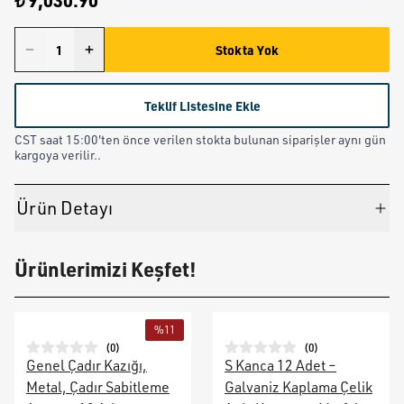
₺ 9,030.90
Stokta Yok
Teklif Listesine Ekle
CST saat 15:00'ten önce verilen stokta bulunan siparişler aynı gün
kargoya verilir..
Ürün Detayı
Ürünlerimizi Keşfet!
%
11
(
0
)
(
0
)
Genel Çadır Kazığı,
S Kanca 12 Adet –
Metal, Çadır Sabitleme
Galvaniz Kaplama Çelik