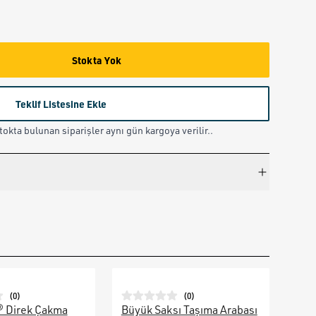
Stokta Yok
Teklif Listesine Ekle
okta bulunan siparişler aynı gün kargoya verilir..
(
0
)
(
0
)
® Direk Çakma
Büyük Saksı Taşıma Arabası
Galv