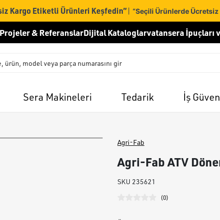
iz Kargo Etiketli Ürünleri Keşfedin”
|
“Seçili Ürünlerde Ücretsiz
Projeler & Referanslar
Dijital Kataloglar
vatansera İpuçları v
Sera Makineleri
Tedarik
İş Güven
Agri-Fab
Agri-Fab ATV Döne
SKU
235621
(
0
)