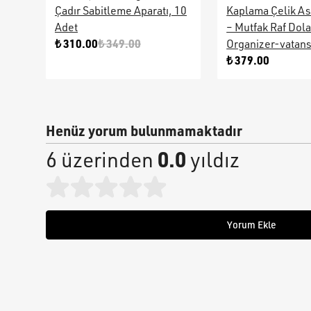
Çadır Sabitleme Aparatı, 10
Kaplama Çelik As
Adet
– Mutfak Raf Dol
₺ 310.00
₺ 349.00
Organizer-vatan
₺ 379.00
Henüz yorum bulunmamaktadır
0.0
6 üzerinden
yıldız
Yorum Ekle