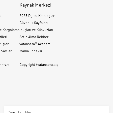
Kaynak Merkezi
a
2025 Dijital Katalogları
Güvenlik Sayfaları
ve Kargolama
İpuçları ve Kılavuzları
ileri
Satın Alma Rehberi
üşleri
vatansera® Akademi
Şartları
Marka Endeksi
Copyright /vatansera.a.ş
Contact
Çerez Tercihleri