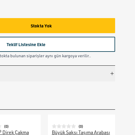
Stokta Yok
Teklif Listesine Ekle
okta bulunan siparişler aynı gün kargoya verilir..
(
0
)
(
0
)
® Direk Çakma
Büyük Saksı Taşıma Arabası
Galv