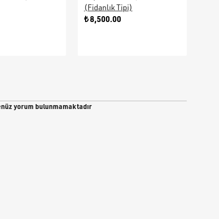
(Fidanlık Tipi)
Ara
0
₺ 8,500.00
₺ 9
nüz yorum bulunmamaktadır