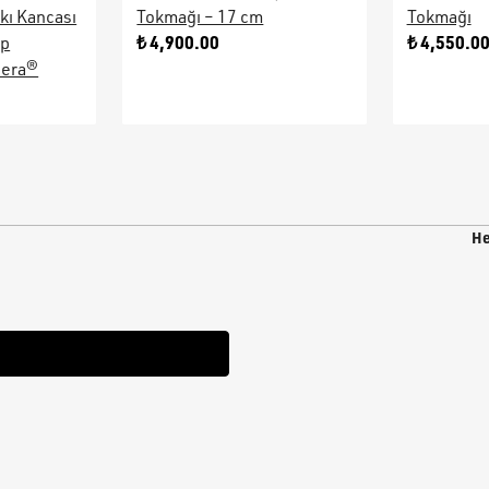
kı Kancası
Tokmağı – 17 cm
Tokmağı
₺ 4,900.00
₺ 4,550.0
ap
sera®
He