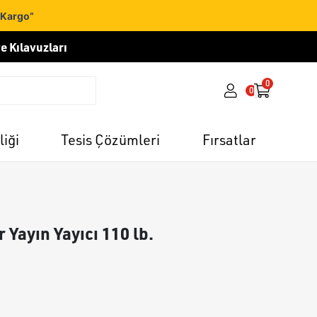
 Kargo”
e Kılavuzları
0
0
liği
Tesis Çözümleri
Fırsatlar
 Yayın Yayıcı 110 lb.