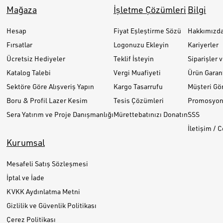
Mağaza
İşletme Çözümleri
Bilgi
Hesap
Fiyat Eşleştirme Sözü
Hakkımızd
Fırsatlar
Logonuzu Ekleyin
Kariyerler
Ücretsiz Hediyeler
Teklif İsteyin
Siparişler 
Katalog Talebi
Vergi Muafiyeti
Ürün Garant
Sektöre Göre Alışveriş Yapın
Kargo Tasarrufu
Müşteri Gör
Boru & Profil Lazer Kesim
Tesis Çözümleri
Promosyon 
Sera Yatırım ve Proje Danışmanlığı
Mürettebatınızı Donatın
SSS
İletişim / 
Kurumsal
Mesafeli Satış Sözleşmesi
İptal ve İade
KVKK Aydınlatma Metni
Gizlilik ve Güvenlik Politikası
Çerez Politikası