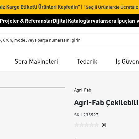
iz Kargo Etiketli Ürünleri Keşfedin”
|
“Seçili Ürünlerde Ücretsiz
Projeler & Referanslar
Dijital Kataloglar
vatansera İpuçları v
Sera Makineleri
Tedarik
İş Güven
Agri-Fab
Agri-Fab Çekilebilir
SKU
235597
(
0
)