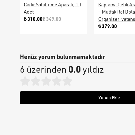
Çadır Sabitleme Aparatı, 10
Kaplama Çelik As
Adet
– Mutfak Raf Dol
₺ 310.00
₺ 349.00
Organizer-vatan
₺ 379.00
Henüz yorum bulunmamaktadır
0.0
6 üzerinden
yıldız
Yorum Ekle