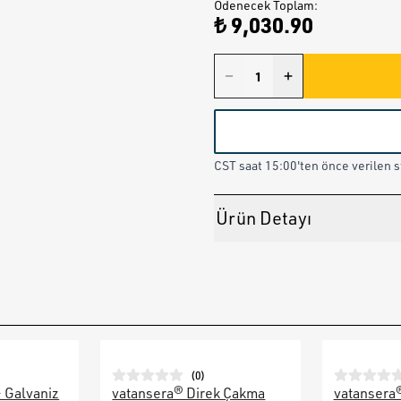
Ödenecek Toplam
:
₺ 9,030.90
CST saat 15:00'ten önce verilen st
Ürün Detayı
(
0
)
– Galvaniz
vatansera® Direk Çakma
vatansera