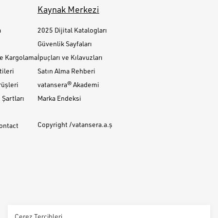
Kaynak Merkezi
a
2025 Dijital Katalogları
Güvenlik Sayfaları
ve Kargolama
İpuçları ve Kılavuzları
ileri
Satın Alma Rehberi
üşleri
vatansera® Akademi
Şartları
Marka Endeksi
Copyright /vatansera.a.ş
Contact
Çerez Tercihleri