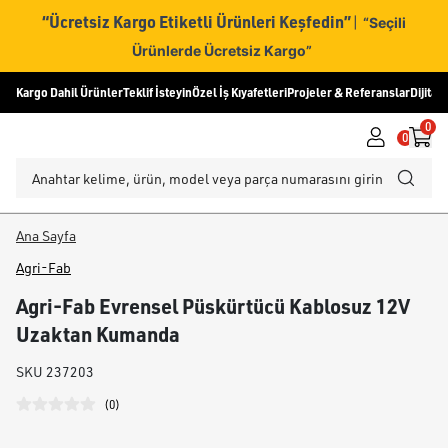
“Ücretsiz Kargo Etiketli Ürünleri Keşfedin”
|
“Seçili
Ürünlerde Ücretsiz Kargo”
Kargo Dahil Ürünler
Teklif İsteyin
Özel İş Kıyafetleri
Projeler & Referanslar
Dijital
0
0
Ana Sayfa
Agri-Fab
Agri-Fab Evrensel Püskürtücü Kablosuz 12V
Uzaktan Kumanda
SKU
237203
(
0
)