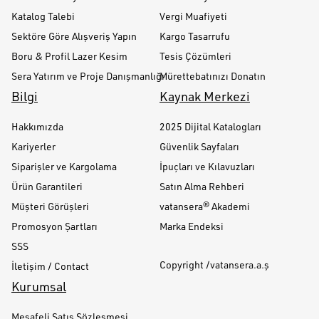
Katalog Talebi
Vergi Muafiyeti
Sektöre Göre Alışveriş Yapın
Kargo Tasarrufu
Boru & Profil Lazer Kesim
Tesis Çözümleri
Sera Yatırım ve Proje Danışmanlığı
Mürettebatınızı Donatın
Bilgi
Kaynak Merkezi
Hakkımızda
2025 Dijital Katalogları
Kariyerler
Güvenlik Sayfaları
Siparişler ve Kargolama
İpuçları ve Kılavuzları
Ürün Garantileri
Satın Alma Rehberi
Müşteri Görüşleri
vatansera® Akademi
Promosyon Şartları
Marka Endeksi
SSS
Copyright /vatansera.a.ş
İletişim / Contact
Kurumsal
Mesafeli Satış Sözleşmesi