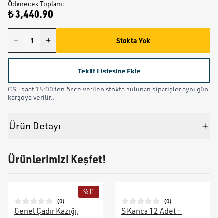
Ödenecek Toplam
:
₺ 3,440.90
Stokta Yok
Teklif Listesine Ekle
CST saat 15:00'ten önce verilen stokta bulunan siparişler aynı gün
kargoya verilir..
Ürün Detayı
Ürünlerimizi Keşfet!
%
11
(
0
)
(
0
)
Genel Çadır Kazığı,
S Kanca 12 Adet –