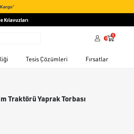
 Kargo”
e Kılavuzları
0
0
liği
Tesis Çözümleri
Fırsatlar
Çim Traktörü Yaprak Torbası