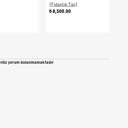
(Fidanlık Tipi)
Ara
0
₺ 8,500.00
₺ 9
nüz yorum bulunmamaktadır