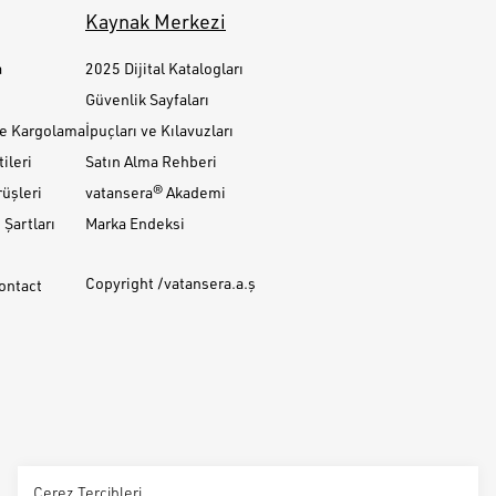
Kaynak Merkezi
a
2025 Dijital Katalogları
Güvenlik Sayfaları
ve Kargolama
İpuçları ve Kılavuzları
ileri
Satın Alma Rehberi
üşleri
vatansera® Akademi
Şartları
Marka Endeksi
Copyright /vatansera.a.ş
Contact
Çerez Tercihleri