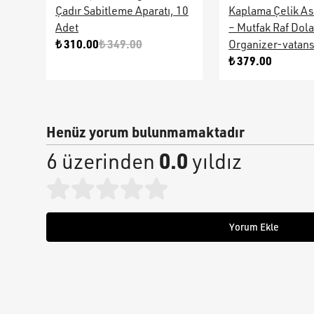
Çadır Sabitleme Aparatı, 10
Kaplama Çelik As
Adet
– Mutfak Raf Dol
₺ 310.00
₺ 349.00
Organizer-vatan
₺ 379.00
Henüz yorum bulunmamaktadır
0.0
6 üzerinden
yıldız
Yorum Ekle