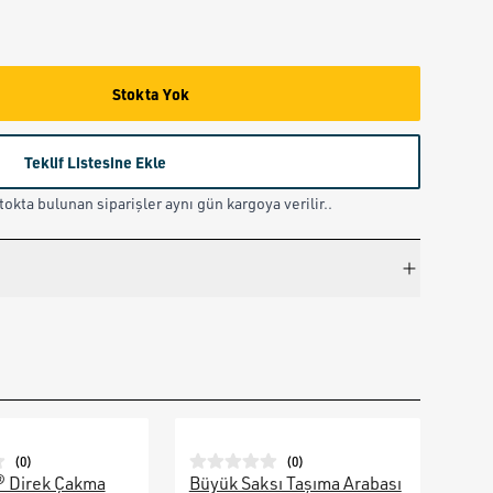
Stokta Yok
Teklif Listesine Ekle
okta bulunan siparişler aynı gün kargoya verilir..
(
0
)
(
0
)
® Direk Çakma
Büyük Saksı Taşıma Arabası
Galv