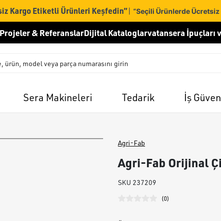
iz Kargo Etiketli Ürünleri Keşfedin”
|
“Seçili Ürünlerde Ücretsiz
Projeler & Referanslar
Dijital Kataloglar
vatansera İpuçları v
Sera Makineleri
Tedarik
İş Güven
Agri-Fab
Agri-Fab Orijinal 
SKU
237209
(
0
)