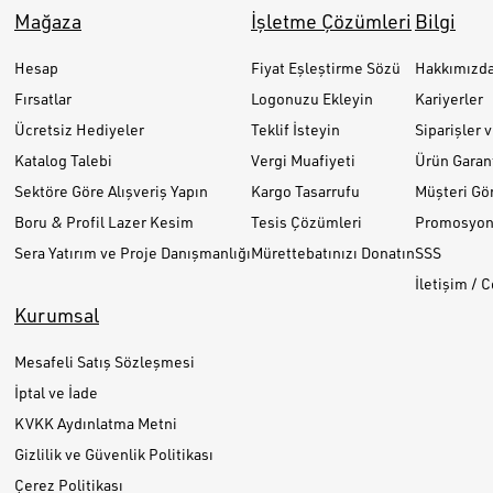
Mağaza
İşletme Çözümleri
Bilgi
Hesap
Fiyat Eşleştirme Sözü
Hakkımızd
Fırsatlar
Logonuzu Ekleyin
Kariyerler
Ücretsiz Hediyeler
Teklif İsteyin
Siparişler 
Katalog Talebi
Vergi Muafiyeti
Ürün Garant
Sektöre Göre Alışveriş Yapın
Kargo Tasarrufu
Müşteri Gör
Boru & Profil Lazer Kesim
Tesis Çözümleri
Promosyon 
Sera Yatırım ve Proje Danışmanlığı
Mürettebatınızı Donatın
SSS
İletişim / 
Kurumsal
Mesafeli Satış Sözleşmesi
İptal ve İade
KVKK Aydınlatma Metni
Gizlilik ve Güvenlik Politikası
Çerez Politikası