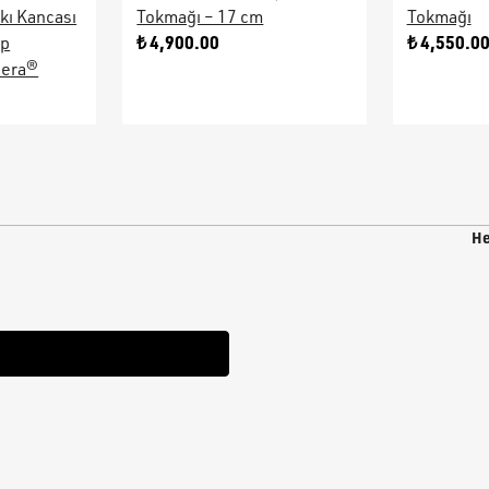
kı Kancası
Tokmağı – 17 cm
Tokmağı
₺ 4,900.00
₺ 4,550.0
ap
sera®
He