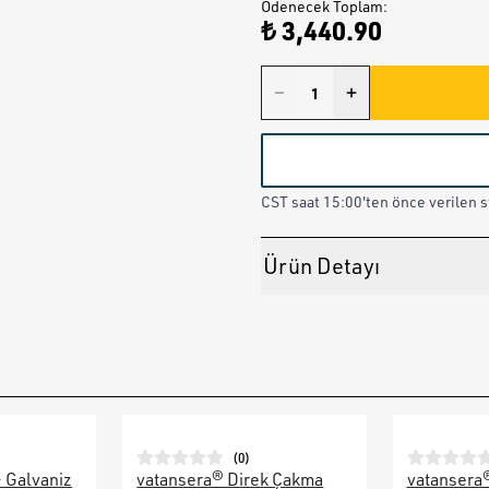
Ödenecek Toplam
:
₺ 3,440.90
CST saat 15:00'ten önce verilen st
Ürün Detayı
(
0
)
– Galvaniz
vatansera® Direk Çakma
vatansera