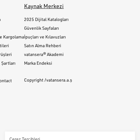
Kaynak Merkezi
a
2025 Dijital Katalogları
Güvenlik Sayfaları
ve Kargolama
İpuçları ve Kılavuzları
ileri
Satın Alma Rehberi
üşleri
vatansera® Akademi
Şartları
Marka Endeksi
Copyright /vatansera.a.ş
Contact
Çerez Tercihleri