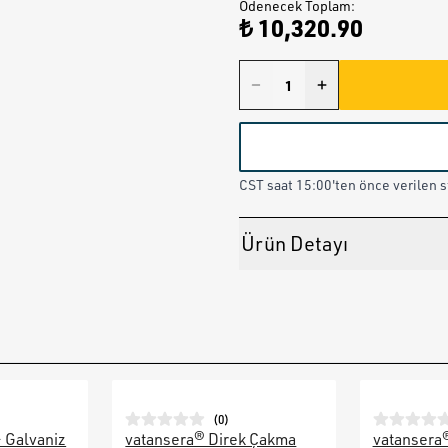
Ödenecek Toplam
:
₺ 10,320.90
CST saat 15:00'ten önce verilen st
Ürün Detayı
(
0
)
– Galvaniz
vatansera® Direk Çakma
vatansera