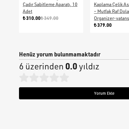
Çadır Sabitleme Aparatı, 10
Kaplama Çelik As
Adet
– Mutfak Raf Dol
₺ 310.00
₺ 349.00
Organizer-vatan
₺ 379.00
Henüz yorum bulunmamaktadır
0.0
6 üzerinden
yıldız
Yorum Ekle