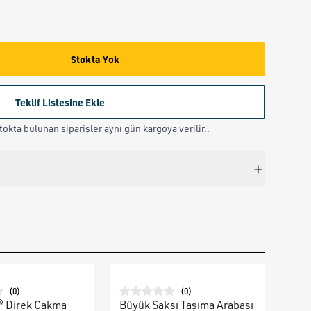
Stokta Yok
Teklif Listesine Ekle
okta bulunan siparişler aynı gün kargoya verilir..
(
0
)
(
0
)
® Direk Çakma
Büyük Saksı Taşıma Arabası
Galv