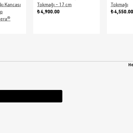
kı Kancası
Tokmağı – 17 cm
Tokmağı
₺ 4,900.00
₺ 4,550.0
ap
sera®
He