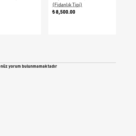
(Fidanlık Tipi)
Ara
0
₺ 8,500.00
₺ 9
nüz yorum bulunmamaktadır