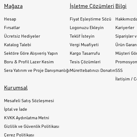
Mağaza
İşletme Çözümleri
Bilgi
Hesap
Fiyat Eşleştirme Sözü
Hakkımızd
Fırsatlar
Logonuzu Ekleyin
Kariyerler
Ücretsiz Hediyeler
Teklif İsteyin
Siparişler 
Katalog Talebi
Vergi Muafiyeti
Ürün Garant
Sektöre Göre Alışveriş Yapın
Kargo Tasarrufu
Müşteri Gör
Boru & Profil Lazer Kesim
Tesis Çözümleri
Promosyon 
Sera Yatırım ve Proje Danışmanlığı
Mürettebatınızı Donatın
SSS
İletişim / 
Kurumsal
Mesafeli Satış Sözleşmesi
İptal ve İade
KVKK Aydınlatma Metni
Gizlilik ve Güvenlik Politikası
Çerez Politikası