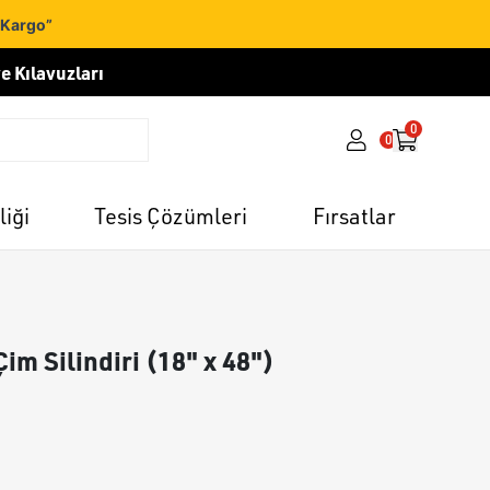
 Kargo”
e Kılavuzları
0
0
liği
Tesis Çözümleri
Fırsatlar
im Silindiri (18" x 48")