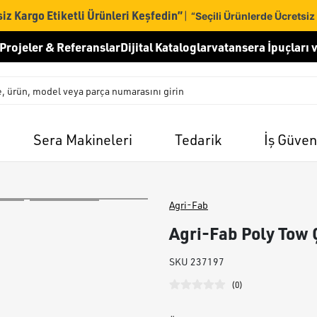
iz Kargo Etiketli Ürünleri Keşfedin”
|
“Seçili Ürünlerde Ücretsiz
Projeler & Referanslar
Dijital Kataloglar
vatansera İpuçları v
Sera Makineleri
Tedarik
İş Güven
Agri-Fab
Agri-Fab Poly Tow Ç
SKU
237197
(
0
)