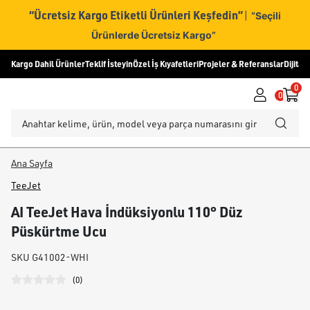
“Ücretsiz Kargo Etiketli Ürünleri Keşfedin”
|
“Seçili
Ürünlerde Ücretsiz Kargo”
Kargo Dahil Ürünler
Teklif İsteyin
Özel İş Kıyafetleri
Projeler & Referanslar
Dijital
0
0
Ana Sayfa
TeeJet
AI TeeJet Hava İndüksiyonlu 110° Düz
Püskürtme Ucu
SKU
G41002-WHI
(
0
)