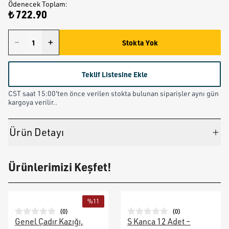
Ödenecek Toplam
:
₺ 722.90
Stokta Yok
Teklif Listesine Ekle
CST saat 15:00'ten önce verilen stokta bulunan siparişler aynı gün
kargoya verilir..
Ürün Detayı
Ürünlerimizi Keşfet!
%
11
(
0
)
(
0
)
Genel Çadır Kazığı,
S Kanca 12 Adet –