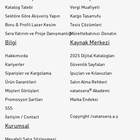
Katalog Talebi
Vergi Muafiyeti
Sektöre Göre Alışveriş Yapın
Kargo Tasarrufu
Boru & Profil Lazer Kesim
Tesis Çözümleri
Sera Yatırım ve Proje Danışmanlığı
Mürettebatınızı Donatın
Bilgi
Kaynak Merkezi
Hakkımızda
2025 Dijital Katalogları
Kariyerler
Güvenlik Sayfaları
Siparişler ve Kargolama
İpuçları ve Kılavuzları
Ürün Garantileri
Satın Alma Rehberi
Müşteri Görüşleri
vatansera® Akademi
Promosyon Şartları
Marka Endeksi
SSS
Copyright /vatansera.a.ş
İletişim / Contact
Kurumsal
Mesafeli Satış Sözleşmesi