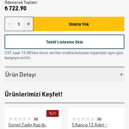
Ödenecek Toplam
:
₺ 722.90
Stokta Yok
Teklif Listesine Ekle
CST saat 15:00'ten önce verilen stokta bulunan siparişler aynı gün
kargoya verilir..
Ürün Detayı
Ürünlerimizi Keşfet!
%
11
(
0
)
(
0
)
Genel Çadır Kazığı,
S Kanca 12 Adet –