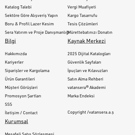
Katalog Talebi
Vergi Muafiyeti
Sektöre Göre Alışveriş Yapın
Kargo Tasarrufu
Boru & Profil Lazer Kesim
Tesis Çözümleri
Sera Yatırım ve Proje Danışmanlığı
Mürettebatınızı Donatın
Bilgi
Kaynak Merkezi
Hakkımızda
2025 Dijital Katalogları
Kariyerler
Güvenlik Sayfaları
Siparişler ve Kargolama
İpuçları ve Kılavuzları
Ürün Garantileri
Satın Alma Rehberi
Müşteri Görüşleri
vatansera® Akademi
Promosyon Şartları
Marka Endeksi
SSS
Copyright /vatansera.a.ş
İletişim / Contact
Kurumsal
Mesafeli Satış Sözleşmesi