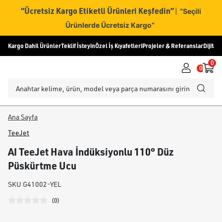
“Ücretsiz Kargo Etiketli Ürünleri Keşfedin”
|
“Seçili
Ürünlerde Ücretsiz Kargo”
Kargo Dahil Ürünler
Teklif İsteyin
Özel İş Kıyafetleri
Projeler & Referanslar
Dijital
0
0
Ana Sayfa
TeeJet
AI TeeJet Hava İndüksiyonlu 110° Düz
Püskürtme Ucu
SKU
G41002-YEL
(
0
)