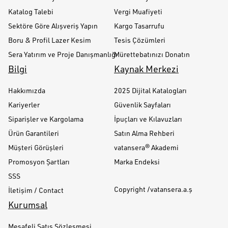
Katalog Talebi
Vergi Muafiyeti
Sektöre Göre Alışveriş Yapın
Kargo Tasarrufu
Boru & Profil Lazer Kesim
Tesis Çözümleri
Sera Yatırım ve Proje Danışmanlığı
Mürettebatınızı Donatın
Bilgi
Kaynak Merkezi
Hakkımızda
2025 Dijital Katalogları
Kariyerler
Güvenlik Sayfaları
Siparişler ve Kargolama
İpuçları ve Kılavuzları
Ürün Garantileri
Satın Alma Rehberi
Müşteri Görüşleri
vatansera® Akademi
Promosyon Şartları
Marka Endeksi
SSS
Copyright /vatansera.a.ş
İletişim / Contact
Kurumsal
Mesafeli Satış Sözleşmesi