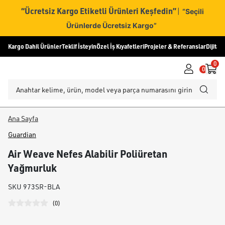
“Ücretsiz Kargo Etiketli Ürünleri Keşfedin”
|
“Seçili
Ürünlerde Ücretsiz Kargo”
Kargo Dahil Ürünler
Teklif İsteyin
Özel İş Kıyafetleri
Projeler & Referanslar
Dijital
0
0
Ana Sayfa
Guardian
Air Weave Nefes Alabilir Poliüretan
Yağmurluk
SKU
973SR-BLA
(
0
)