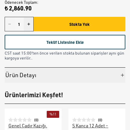
Ödenecek Toplam
:
₺ 2,860.90
Stokta Yok
Teklif Listesine Ekle
CST saat 15:00'ten önce verilen stokta bulunan siparişler aynı gün
kargoya verilir..
Ürün Detayı
Ürünlerimizi Keşfet!
%
11
(
0
)
(
0
)
Genel Çadır Kazığı,
S Kanca 12 Adet –