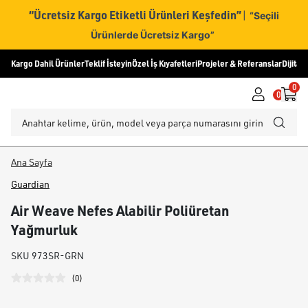
“Ücretsiz Kargo Etiketli Ürünleri Keşfedin”
|
“Seçili
Ürünlerde Ücretsiz Kargo”
Kargo Dahil Ürünler
Teklif İsteyin
Özel İş Kıyafetleri
Projeler & Referanslar
Dijital
0
0
Ana Sayfa
Guardian
Air Weave Nefes Alabilir Poliüretan
Yağmurluk
SKU
973SR-GRN
(
0
)