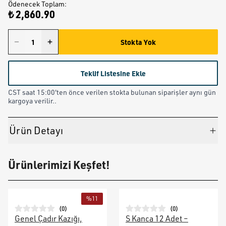
Ödenecek Toplam
:
₺ 2,860.90
Stokta Yok
Teklif Listesine Ekle
CST saat 15:00'ten önce verilen stokta bulunan siparişler aynı gün
kargoya verilir..
Ürün Detayı
Ürünlerimizi Keşfet!
%
11
(
0
)
(
0
)
Genel Çadır Kazığı,
S Kanca 12 Adet –