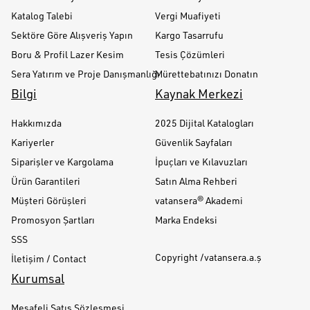
Katalog Talebi
Vergi Muafiyeti
Sektöre Göre Alışveriş Yapın
Kargo Tasarrufu
Boru & Profil Lazer Kesim
Tesis Çözümleri
Sera Yatırım ve Proje Danışmanlığı
Mürettebatınızı Donatın
Bilgi
Kaynak Merkezi
Hakkımızda
2025 Dijital Katalogları
Kariyerler
Güvenlik Sayfaları
Siparişler ve Kargolama
İpuçları ve Kılavuzları
Ürün Garantileri
Satın Alma Rehberi
Müşteri Görüşleri
vatansera® Akademi
Promosyon Şartları
Marka Endeksi
SSS
Copyright /vatansera.a.ş
İletişim / Contact
Kurumsal
Mesafeli Satış Sözleşmesi