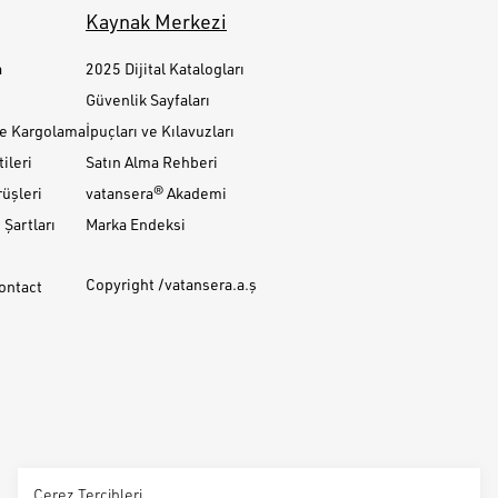
Kaynak Merkezi
a
2025 Dijital Katalogları
Güvenlik Sayfaları
ve Kargolama
İpuçları ve Kılavuzları
ileri
Satın Alma Rehberi
üşleri
vatansera® Akademi
Şartları
Marka Endeksi
Copyright /vatansera.a.ş
Contact
Çerez Tercihleri