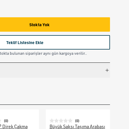
Stokta Yok
Teklif Listesine Ekle
okta bulunan siparişler aynı gün kargoya verilir..
(
0
)
(
0
)
® Direk Çakma
Büyük Saksı Taşıma Arabası
Galv