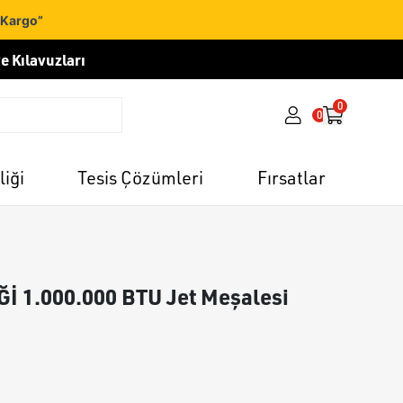
 Kargo”
e Kılavuzları
0
0
liği
Tesis Çözümleri
Fırsatlar
 1.000.000 BTU Jet Meşalesi