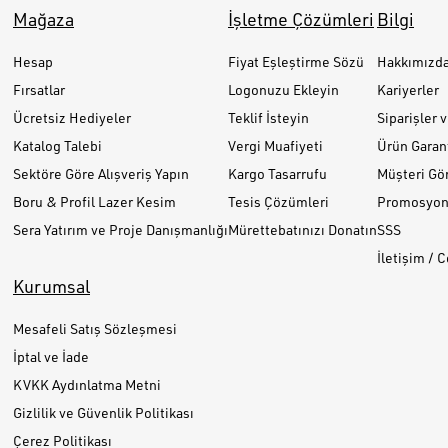
Mağaza
İşletme Çözümleri
Bilgi
Hesap
Fiyat Eşleştirme Sözü
Hakkımızd
Fırsatlar
Logonuzu Ekleyin
Kariyerler
Ücretsiz Hediyeler
Teklif İsteyin
Siparişler 
Katalog Talebi
Vergi Muafiyeti
Ürün Garant
Sektöre Göre Alışveriş Yapın
Kargo Tasarrufu
Müşteri Gör
Boru & Profil Lazer Kesim
Tesis Çözümleri
Promosyon 
Sera Yatırım ve Proje Danışmanlığı
Mürettebatınızı Donatın
SSS
İletişim / 
Kurumsal
Mesafeli Satış Sözleşmesi
İptal ve İade
KVKK Aydınlatma Metni
Gizlilik ve Güvenlik Politikası
Çerez Politikası