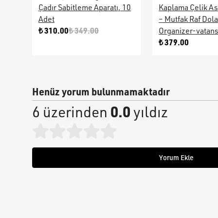
Çadır Sabitleme Aparatı, 10
Kaplama Çelik As
Adet
– Mutfak Raf Dol
₺ 310.00
₺ 349.00
Organizer-vatan
₺ 379.00
Henüz yorum bulunmamaktadır
0.0
6 üzerinden
yıldız
Yorum Ekle