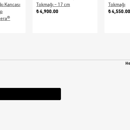
kı Kancası
Tokmağı – 17 cm
Tokmağı
₺ 4,900.00
₺ 4,550.0
ap
sera®
He