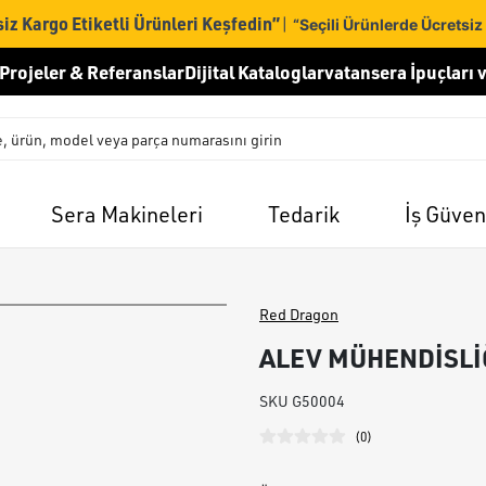
iz Kargo Etiketli Ürünleri Keşfedin”
|
“Seçili Ürünlerde Ücretsiz
Projeler & Referanslar
Dijital Kataloglar
vatansera İpuçları v
Sera Makineleri
Tedarik
İş Güven
Red Dragon
ALEV MÜHENDİSLİĞİ
SKU
G50004
(
0
)