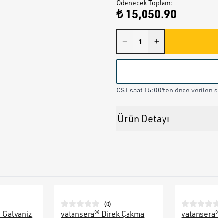
Ödenecek Toplam
:
₺ 15,050.90
CST saat 15:00'ten önce verilen st
Ürün Detayı
(
0
)
– Galvaniz
vatansera® Direk Çakma
vatansera