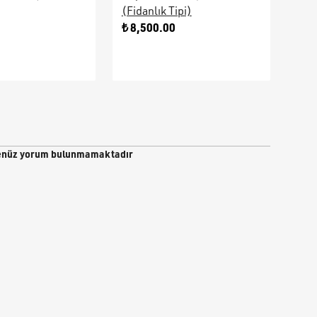
(Fidanlık Tipi)
Ara
0
₺ 8,500.00
₺ 9
nüz yorum bulunmamaktadır