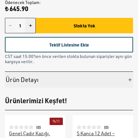
Ödenecek Toplam
:
₺ 645.90
Stokta Yok
Teklif Listesine Ekle
CST saat 15:00'ten önce verilen stokta bulunan siparişler aynı gün
kargoya verilir..
Ürün Detayı
Ürünlerimizi Keşfet!
%
11
(
0
)
(
0
)
Genel Çadır Kazığı,
S Kanca 12 Adet –