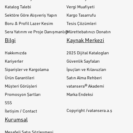
Katalog Talebi
Vergi Muafiyeti
Sektöre Göre Alışveriş Yapın
Kargo Tasarrufu
Boru & Profil Lazer Kesim
Tesis Çözümleri
Sera Yatırım ve Proje Danışmanlığı
Mürettebatınızı Donatın
Bilgi
Kaynak Merkezi
Hakkımızda
2025 Dijital Katalogları
Kariyerler
Güvenlik Sayfaları
Siparişler ve Kargolama
İpuçları ve Kılavuzları
Ürün Garantileri
Satın Alma Rehberi
Müşteri Görüşleri
vatansera® Akademi
Promosyon Şartları
Marka Endeksi
SSS
Copyright /vatansera.a.ş
İletişim / Contact
Kurumsal
Mesafeli Satış Sözleşmesi