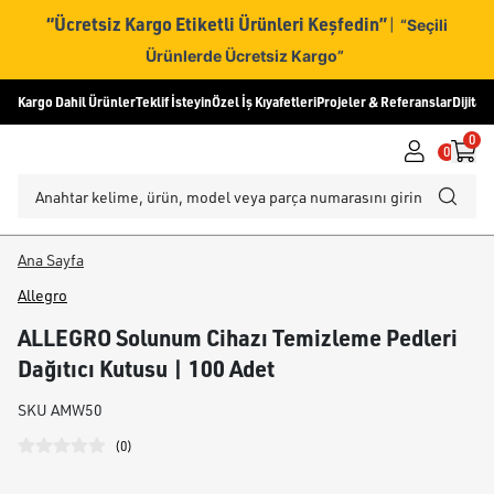
“Ücretsiz Kargo Etiketli Ürünleri Keşfedin”
|
“Seçili
Ürünlerde Ücretsiz Kargo”
Kargo Dahil Ürünler
Teklif İsteyin
Özel İş Kıyafetleri
Projeler & Referanslar
Dijital
0
0
Ana Sayfa
Allegro
ALLEGRO Solunum Cihazı Temizleme Pedleri
Dağıtıcı Kutusu | 100 Adet
SKU
AMW50
(
0
)