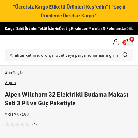
“Ücretsiz Kargo Etiketli Ürünleri Keşfedin”
|
“Seçili
Ürünlerde Ücretsiz Kargo”
Kargo Dahil Ürünler
Teklif İsteyin
Özel İş Kıyafetleri
Projeler & Referanslar
Dijital
0
0
Ana Sayfa
Alpen
Alpen Wildhorn 32 Elektrikli Budama Makası
Seti 3 Pil ve Güç Paketiyle
SKU
237499
(
0
)