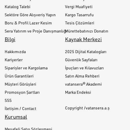
Katalog Talebi
Vergi Muafiyeti
Sektöre Göre Alışveriş Yapın
Kargo Tasarrufu
Boru & Profil Lazer Kesim
Tesis Çözümleri
Sera Yatırım ve Proje Danışmanlığı
Mürettebatınızı Donatın
Bilgi
Kaynak Merkezi
Hakkımızda
2025 Dijital Katalogları
Kariyerler
Güvenlik Sayfaları
Siparişler ve Kargolama
İpuçları ve Kılavuzları
Ürün Garantileri
Satın Alma Rehberi
Müşteri Görüşleri
vatansera® Akademi
Promosyon Şartları
Marka Endeksi
SSS
Copyright /vatansera.a.ş
İletişim / Contact
Kurumsal
Mesafeli Satış Sözleşmesi