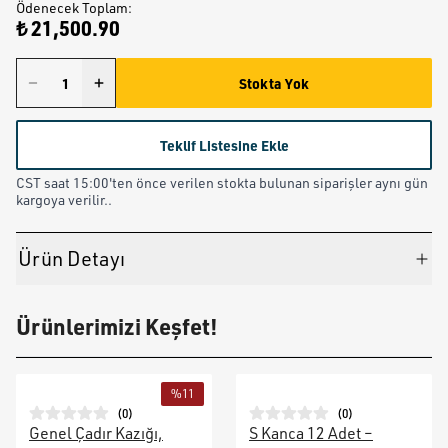
Ödenecek Toplam
:
₺ 21,500.90
Stokta Yok
Teklif Listesine Ekle
CST saat 15:00'ten önce verilen stokta bulunan siparişler aynı gün
kargoya verilir..
Ürün Detayı
Ürünlerimizi Keşfet!
%
11
(
0
)
(
0
)
Genel Çadır Kazığı,
S Kanca 12 Adet –