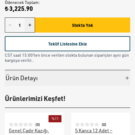
Ödenecek Toplam
:
₺ 3,225.90
Stokta Yok
Teklif Listesine Ekle
CST saat 15:00'ten önce verilen stokta bulunan siparişler aynı gün
kargoya verilir..
Ürün Detayı
Ürünlerimizi Keşfet!
%
11
(
0
)
(
0
)
Genel Çadır Kazığı,
S Kanca 12 Adet –