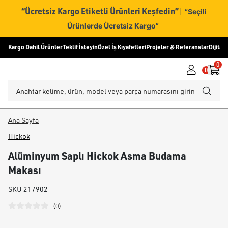
“Ücretsiz Kargo Etiketli Ürünleri Keşfedin”
|
“Seçili
Ürünlerde Ücretsiz Kargo”
Kargo Dahil Ürünler
Teklif İsteyin
Özel İş Kıyafetleri
Projeler & Referanslar
Dijital
0
0
Ana Sayfa
Hickok
Alüminyum Saplı Hickok Asma Budama
Makası
SKU
217902
(
0
)