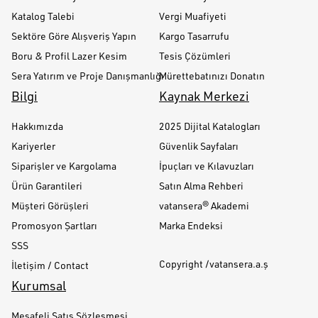
Katalog Talebi
Vergi Muafiyeti
Sektöre Göre Alışveriş Yapın
Kargo Tasarrufu
Boru & Profil Lazer Kesim
Tesis Çözümleri
Sera Yatırım ve Proje Danışmanlığı
Mürettebatınızı Donatın
Bilgi
Kaynak Merkezi
Hakkımızda
2025 Dijital Katalogları
Kariyerler
Güvenlik Sayfaları
Siparişler ve Kargolama
İpuçları ve Kılavuzları
Ürün Garantileri
Satın Alma Rehberi
Müşteri Görüşleri
vatansera® Akademi
Promosyon Şartları
Marka Endeksi
SSS
Copyright /vatansera.a.ş
İletişim / Contact
Kurumsal
Mesafeli Satış Sözleşmesi