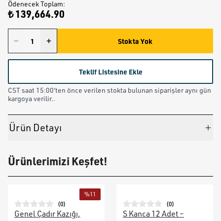
Ödenecek Toplam
:
₺ 139,664.90
Stokta Yok
Teklif Listesine Ekle
CST saat 15:00'ten önce verilen stokta bulunan siparişler aynı gün
kargoya verilir..
Ürün Detayı
Ürünlerimizi Keşfet!
%
11
(
0
)
(
0
)
Genel Çadır Kazığı,
S Kanca 12 Adet –