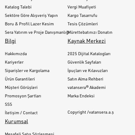
Katalog Talebi
Vergi Muafiyeti
Sektöre Göre Alışveriş Yapın
Kargo Tasarrufu
Boru & Profil Lazer Kesim
Tesis Çözümleri
Sera Yatırım ve Proje Danışmanlığı
Mürettebatınızı Donatın
Bilgi
Kaynak Merkezi
Hakkımızda
2025 Dijital Katalogları
Kariyerler
Güvenlik Sayfaları
Siparişler ve Kargolama
İpuçları ve Kılavuzları
Ürün Garantileri
Satın Alma Rehberi
Müşteri Görüşleri
vatansera® Akademi
Promosyon Şartları
Marka Endeksi
SSS
Copyright /vatansera.a.ş
İletişim / Contact
Kurumsal
Mesafeli Satış Sözleşmesi