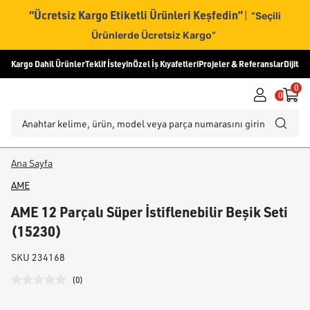
“Ücretsiz Kargo Etiketli Ürünleri Keşfedin”
|
“Seçili
Ürünlerde Ücretsiz Kargo”
Kargo Dahil Ürünler
Teklif İsteyin
Özel İş Kıyafetleri
Projeler & Referanslar
Dijital
0
0
Ana Sayfa
AME
AME 12 Parçalı Süper İstiflenebilir Beşik Seti
(15230)
SKU
234168
(
0
)