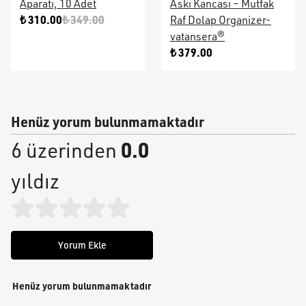
Aparatı, 10 Adet
Askı Kancası – Mutfak
₺ 310.00
₺ 349.00
Raf Dolap Organizer-
vatansera®
₺ 379.00
Henüz yorum bulunmamaktadır
0.0
6 üzerinden
yıldız
Yorum Ekle
Henüz yorum bulunmamaktadır