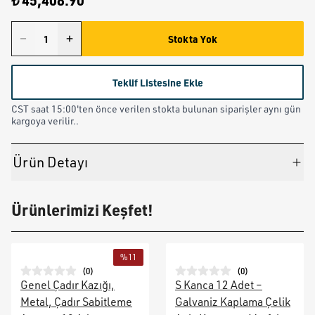
₺ 45,408.90
Stokta Yok
Teklif Listesine Ekle
CST saat 15:00'ten önce verilen stokta bulunan siparişler aynı gün
kargoya verilir..
Ürün Detayı
Ürünlerimizi Keşfet!
%
11
(
0
)
(
0
)
Genel Çadır Kazığı,
S Kanca 12 Adet –
Metal, Çadır Sabitleme
Galvaniz Kaplama Çelik