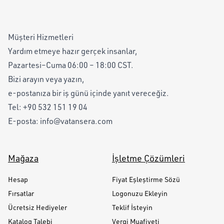
Müşteri Hizmetleri
Yardım etmeye hazır gerçek insanlar,
Pazartesi–Cuma 06:00 – 18:00 CST.
Bizi arayın veya yazın,
e-postanıza bir iş günü içinde yanıt vereceğiz.
Tel:
+90 532 151 19 04
E-posta:
info@vatansera.com
Mağaza
İşletme Çözümleri
Hesap
Fiyat Eşleştirme Sözü
Fırsatlar
Logonuzu Ekleyin
Ücretsiz Hediyeler
Teklif İsteyin
Katalog Talebi
Vergi Muafiyeti