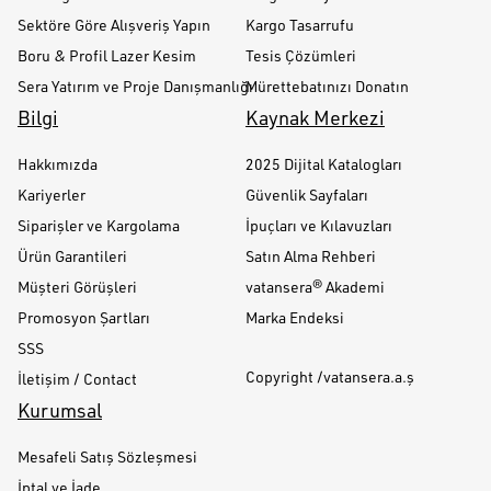
Sektöre Göre Alışveriş Yapın
Kargo Tasarrufu
Boru & Profil Lazer Kesim
Tesis Çözümleri
Sera Yatırım ve Proje Danışmanlığı
Mürettebatınızı Donatın
Bilgi
Kaynak Merkezi
Hakkımızda
2025 Dijital Katalogları
Kariyerler
Güvenlik Sayfaları
Siparişler ve Kargolama
İpuçları ve Kılavuzları
Ürün Garantileri
Satın Alma Rehberi
Müşteri Görüşleri
vatansera® Akademi
Promosyon Şartları
Marka Endeksi
SSS
Copyright /vatansera.a.ş
İletişim / Contact
Kurumsal
Mesafeli Satış Sözleşmesi
İptal ve İade