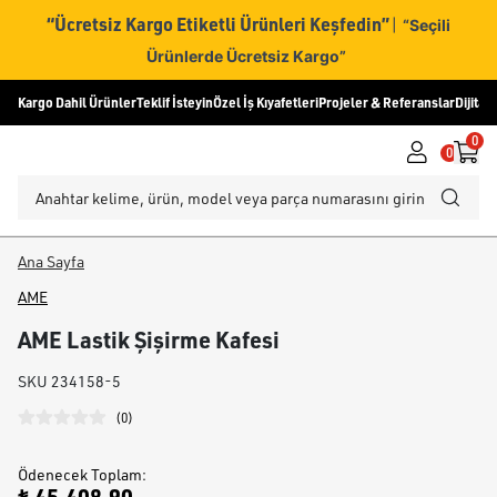
“Ücretsiz Kargo Etiketli Ürünleri Keşfedin”
|
“Seçili
Ürünlerde Ücretsiz Kargo”
Kargo Dahil Ürünler
Teklif İsteyin
Özel İş Kıyafetleri
Projeler & Referanslar
Dijital
0
0
Ana Sayfa
AME
AME Lastik Şişirme Kafesi
SKU
234158-5
(
0
)
Ödenecek Toplam
: