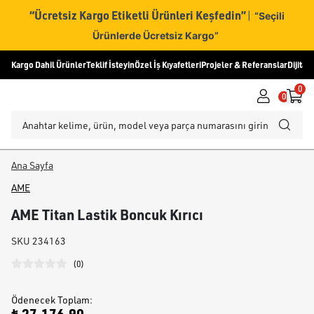
“Ücretsiz Kargo Etiketli Ürünleri Keşfedin”
|
“Seçili
Ürünlerde Ücretsiz Kargo”
Kargo Dahil Ürünler
Teklif İsteyin
Özel İş Kıyafetleri
Projeler & Referanslar
Dijital
0
0
Ana Sayfa
AME
AME Titan Lastik Boncuk Kırıcı
SKU
234163
(
0
)
Ödenecek Toplam
: