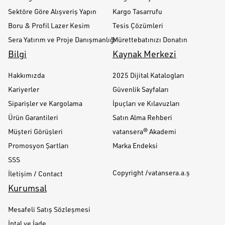
Sektöre Göre Alışveriş Yapın
Kargo Tasarrufu
Boru & Profil Lazer Kesim
Tesis Çözümleri
Sera Yatırım ve Proje Danışmanlığı
Mürettebatınızı Donatın
Bilgi
Kaynak Merkezi
Hakkımızda
2025 Dijital Katalogları
Kariyerler
Güvenlik Sayfaları
Siparişler ve Kargolama
İpuçları ve Kılavuzları
Ürün Garantileri
Satın Alma Rehberi
Müşteri Görüşleri
vatansera® Akademi
Promosyon Şartları
Marka Endeksi
SSS
Copyright /vatansera.a.ş
İletişim / Contact
Kurumsal
Mesafeli Satış Sözleşmesi
İptal ve İade