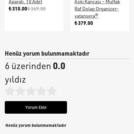
Aparatı, 10 Adet
Askı Kancası – Mutfak
₺ 310.00
₺ 349.00
Raf Dolap Organizer-
vatansera®
₺ 379.00
Henüz yorum bulunmamaktadır
0.0
6 üzerinden
yıldız
Yorum Ekle
Henüz yorum bulunmamaktadır