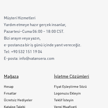
Müşteri Hizmetleri
Yardım etmeye hazır gerçek insanlar,
Pazartesi–Cuma 06:00 – 18:00 CST.
Bizi arayın veya yazın,
e-postanıza bir iş günü içinde yanıt vereceğiz.
Tel:
+90 532 151 19 04
E-posta:
info@vatansera.com
Mağaza
İşletme Çözümleri
Hesap
Fiyat Eşleştirme Sözü
Fırsatlar
Logonuzu Ekleyin
Ücretsiz Hediyeler
Teklif İsteyin
Katalog Talebi
Vergi Muafiyeti