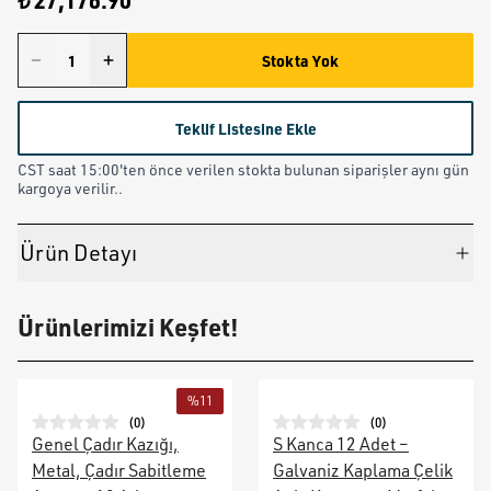
₺ 27,176.90
Stokta Yok
Teklif Listesine Ekle
CST saat 15:00'ten önce verilen stokta bulunan siparişler aynı gün
kargoya verilir..
Ürün Detayı
Ürünlerimizi Keşfet!
%
11
(
0
)
(
0
)
Genel Çadır Kazığı,
S Kanca 12 Adet –
Metal, Çadır Sabitleme
Galvaniz Kaplama Çelik