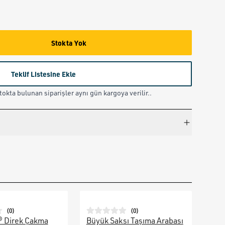
Stokta Yok
Teklif Listesine Ekle
okta bulunan siparişler aynı gün kargoya verilir..
(
0
)
(
0
)
® Direk Çakma
Büyük Saksı Taşıma Arabası
Galv