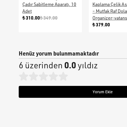
Çadır Sabitleme Aparatı, 10
Kaplama Çelik As
Adet
– Mutfak Raf Dol
₺ 310.00
₺ 349.00
Organizer-vatan
₺ 379.00
Henüz yorum bulunmamaktadır
0.0
6 üzerinden
yıldız
Yorum Ekle