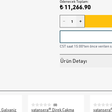
Ödenecek Toplam
:
₺ 11,266.90
CST saat 15:00'ten önce verilen st
Ürün Detayı
(
0
)
– Galvaniz
vatansera® Direk Çakma
vatansera