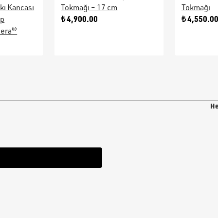
kı Kancası
Tokmağı – 17 cm
Tokmağı
₺ 4,900.00
₺ 4,550.0
ap
sera®
He