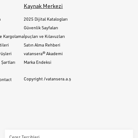
Kaynak Merkezi
a
2025 Dijital Katalogları
Güvenlik Sayfaları
ve Kargolama
İpuçları ve Kılavuzları
ileri
Satın Alma Rehberi
üşleri
vatansera® Akademi
Şartları
Marka Endeksi
Copyright /vatansera.a.ş
Contact
Çerez Tercihleri