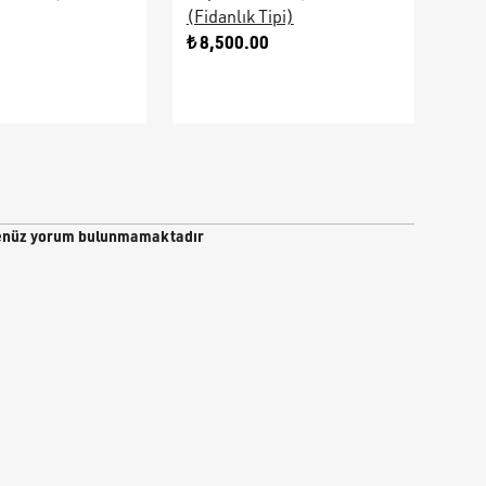
(Fidanlık Tipi)
Ara
0
₺ 8,500.00
₺ 9
nüz yorum bulunmamaktadır