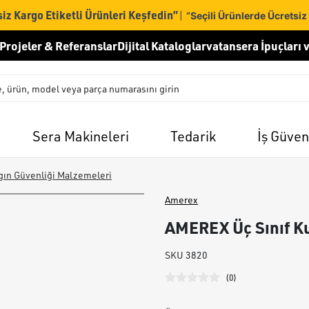
iz Kargo Etiketli Ürünleri Keşfedin”
|
“Seçili Ürünlerde Ücretsiz
Projeler & Referanslar
Dijital Kataloglar
vatansera İpuçları v
Sera Makineleri
Tedarik
İş Güven
gın Güvenliği Malzemeleri
Amerex
AMEREX Üç Sınıf K
SKU
3820
(
0
)