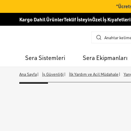
“Ücrets
Kargo Dahil Ürünler
Teklif İsteyin
Özel İş Kıyafetleri
Sera Sistemleri
Sera Ekipmanları
Ana Sayfa
|
İş Güvenliği
|
İlk Yardım ve Acil Müdahale
|
Yan