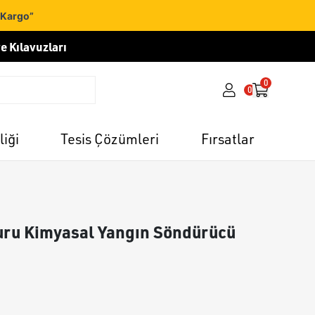
 Kargo”
e Kılavuzları
0
0
liği
Tesis Çözümleri
Fırsatlar
uru Kimyasal Yangın Söndürücü