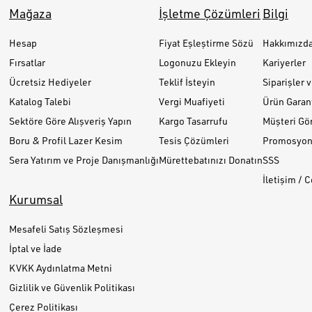
Mağaza
İşletme Çözümleri
Bilgi
Hesap
Fiyat Eşleştirme Sözü
Hakkımızd
Fırsatlar
Logonuzu Ekleyin
Kariyerler
Ücretsiz Hediyeler
Teklif İsteyin
Siparişler 
Katalog Talebi
Vergi Muafiyeti
Ürün Garant
Sektöre Göre Alışveriş Yapın
Kargo Tasarrufu
Müşteri Gör
Boru & Profil Lazer Kesim
Tesis Çözümleri
Promosyon 
Sera Yatırım ve Proje Danışmanlığı
Mürettebatınızı Donatın
SSS
İletişim / 
Kurumsal
Mesafeli Satış Sözleşmesi
İptal ve İade
KVKK Aydınlatma Metni
Gizlilik ve Güvenlik Politikası
Çerez Politikası