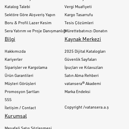
Katalog Talebi
Vergi Muafiyeti
Sektöre Göre Alışveriş Yapın
Kargo Tasarrufu
Boru & Profil Lazer Kesim
Tesis Çözümleri
Sera Yatırım ve Proje Danışmanlığı
Mürettebatınızı Donatın
Bilgi
Kaynak Merkezi
Hakkımızda
2025 Dijital Katalogları
Kariyerler
Güvenlik Sayfaları
Siparişler ve Kargolama
İpuçları ve Kılavuzları
Ürün Garantileri
Satın Alma Rehberi
Müşteri Görüşleri
vatansera® Akademi
Promosyon Şartları
Marka Endeksi
SSS
Copyright /vatansera.a.ş
İletişim / Contact
Kurumsal
Mesafeli Satış Sözleşmesi