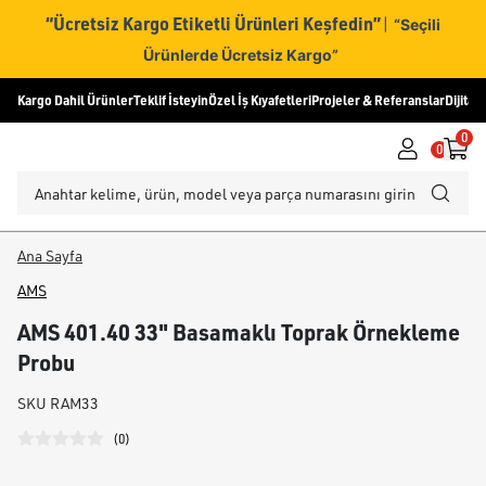
“Ücretsiz Kargo Etiketli Ürünleri Keşfedin”
|
“Seçili
Ürünlerde Ücretsiz Kargo”
Kargo Dahil Ürünler
Teklif İsteyin
Özel İş Kıyafetleri
Projeler & Referanslar
Dijital
0
0
Ana Sayfa
AMS
AMS 401.40 33" Basamaklı Toprak Örnekleme
Probu
SKU
RAM33
(
0
)