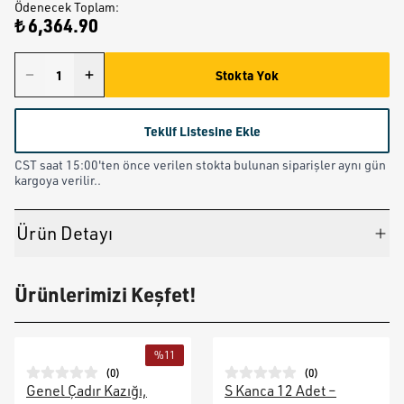
Ödenecek Toplam
:
₺ 6,364.90
Stokta Yok
Teklif Listesine Ekle
CST saat 15:00'ten önce verilen stokta bulunan siparişler aynı gün
kargoya verilir..
Ürün Detayı
Ürünlerimizi Keşfet!
%
11
(
0
)
(
0
)
Genel Çadır Kazığı,
S Kanca 12 Adet –