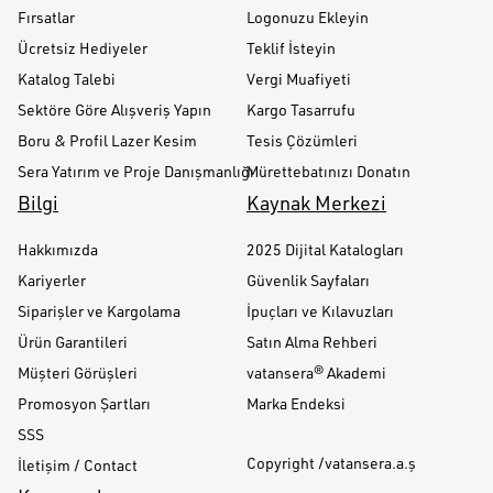
Fırsatlar
Logonuzu Ekleyin
Ücretsiz Hediyeler
Teklif İsteyin
Katalog Talebi
Vergi Muafiyeti
Sektöre Göre Alışveriş Yapın
Kargo Tasarrufu
Boru & Profil Lazer Kesim
Tesis Çözümleri
Sera Yatırım ve Proje Danışmanlığı
Mürettebatınızı Donatın
Bilgi
Kaynak Merkezi
Hakkımızda
2025 Dijital Katalogları
Kariyerler
Güvenlik Sayfaları
Siparişler ve Kargolama
İpuçları ve Kılavuzları
Ürün Garantileri
Satın Alma Rehberi
Müşteri Görüşleri
vatansera® Akademi
Promosyon Şartları
Marka Endeksi
SSS
Copyright /vatansera.a.ş
İletişim / Contact