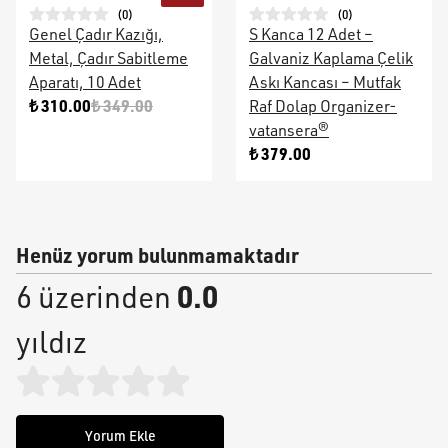
(
0
)
(
0
)
Genel Çadır Kazığı,
S Kanca 12 Adet –
Metal, Çadır Sabitleme
Galvaniz Kaplama Çelik
Aparatı, 10 Adet
Askı Kancası – Mutfak
₺ 310.00
₺ 349.00
Raf Dolap Organizer-
vatansera®
₺ 379.00
Henüz yorum bulunmamaktadır
0.0
6 üzerinden
yıldız
Yorum Ekle