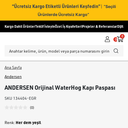
“Ücretsiz Kargo Etiketli Ürünleri Keşfedin”
|
“Seçili
Ürünlerde Ücretsiz Kargo”
Kargo Dahil Ürünler
Teklif İsteyin
Özel İş Kıyafetleri
Projeler & Referanslar
Dijital
0
0
Ana Sayfa
Andersen
ANDERSEN Orijinal WaterHog Kapı Paspası
SKU
134404-EGR
(
0
)
Her dem yeşil
Renk
: