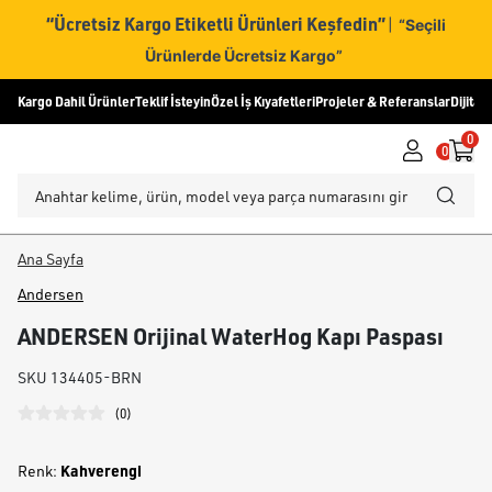
“Ücretsiz Kargo Etiketli Ürünleri Keşfedin”
|
“Seçili
Ürünlerde Ücretsiz Kargo”
Kargo Dahil Ürünler
Teklif İsteyin
Özel İş Kıyafetleri
Projeler & Referanslar
Dijital
0
0
Ana Sayfa
Andersen
ANDERSEN Orijinal WaterHog Kapı Paspası
SKU
134405-BRN
(
0
)
Kahverengi
Renk
: