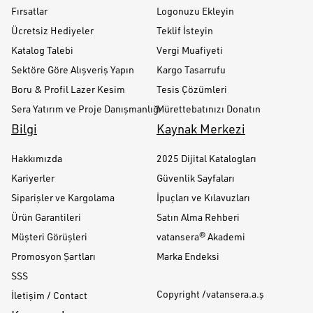
Fırsatlar
Logonuzu Ekleyin
Ücretsiz Hediyeler
Teklif İsteyin
Katalog Talebi
Vergi Muafiyeti
Sektöre Göre Alışveriş Yapın
Kargo Tasarrufu
Boru & Profil Lazer Kesim
Tesis Çözümleri
Sera Yatırım ve Proje Danışmanlığı
Mürettebatınızı Donatın
Bilgi
Kaynak Merkezi
Hakkımızda
2025 Dijital Katalogları
Kariyerler
Güvenlik Sayfaları
Siparişler ve Kargolama
İpuçları ve Kılavuzları
Ürün Garantileri
Satın Alma Rehberi
Müşteri Görüşleri
vatansera® Akademi
Promosyon Şartları
Marka Endeksi
SSS
Copyright /vatansera.a.ş
İletişim / Contact