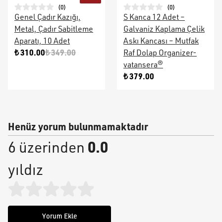
(
0
)
(
0
)
Genel Çadır Kazığı,
S Kanca 12 Adet –
Metal, Çadır Sabitleme
Galvaniz Kaplama Çelik
Aparatı, 10 Adet
Askı Kancası – Mutfak
₺ 310.00
₺ 349.00
Raf Dolap Organizer-
vatansera®
₺ 379.00
Henüz yorum bulunmamaktadır
0.0
6 üzerinden
yıldız
Yorum Ekle