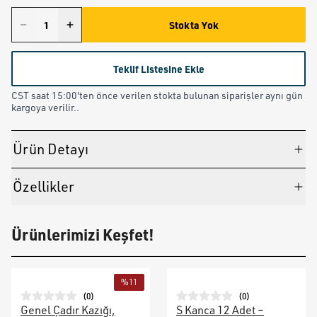
Stokta Yok
Teklif Listesine Ekle
CST saat 15:00'ten önce verilen stokta bulunan siparişler aynı gün
kargoya verilir..
Ürün Detayı
Özellikler
Ürünlerimizi Keşfet!
%
11
(
0
)
(
0
)
Genel Çadır Kazığı,
S Kanca 12 Adet –