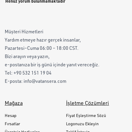
Henüz yorum bulunmamaktadır
Müşteri Hizmetleri
Yardım etmeye hazır gerçek insanlar,
Pazartesi–Cuma 06:00 – 18:00 CST.
Bizi arayın veya yazın,
e-postanıza bir iş günü içinde yanıt vereceğiz.
Tel:
+90 532 151 19 04
E-posta:
info@vatansera.com
Mağaza
İşletme Çözümleri
Hesap
Fiyat Eşleştirme Sözü
Fırsatlar
Logonuzu Ekleyin
Ücretsiz Hediyeler
Teklif İsteyin