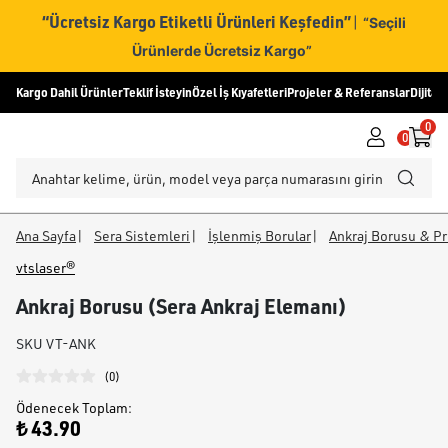
“Ücretsiz Kargo Etiketli Ürünleri Keşfedin”
|
“Seçili
Ürünlerde Ücretsiz Kargo”
Kargo Dahil Ürünler
Teklif İsteyin
Özel İş Kıyafetleri
Projeler & Referanslar
Dijital
0
0
Ana Sayfa
|
Sera Sistemleri
|
İşlenmiş Borular
|
Ankraj Borusu & Pro
vtslaser®
Ankraj Borusu (Sera Ankraj Elemanı)
SKU
VT-ANK
(
0
)
Ödenecek Toplam
:
₺ 43.90