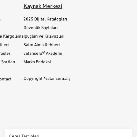
Kaynak Merkezi
a
2025 Dijital Katalogları
Güvenlik Sayfaları
ve Kargolama
İpuçları ve Kılavuzları
ileri
Satın Alma Rehberi
üşleri
vatansera® Akademi
Şartları
Marka Endeksi
Copyright /vatansera.a.ş
Contact
Çerez Tercihleri