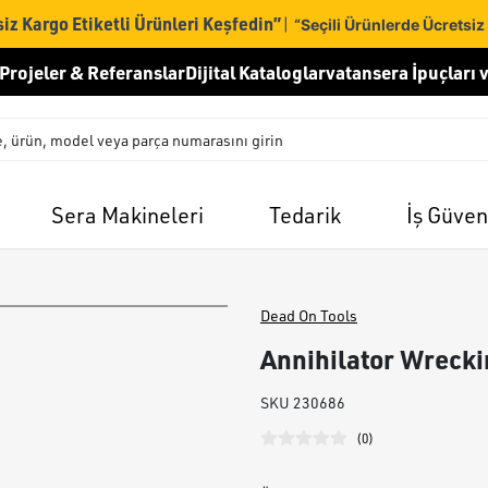
iz Kargo Etiketli Ürünleri Keşfedin”
|
“Seçili Ürünlerde Ücretsiz
Projeler & Referanslar
Dijital Kataloglar
vatansera İpuçları v
Sera Makineleri
Tedarik
İş Güven
Dead On Tools
Annihilator Wrecki
SKU
230686
(
0
)