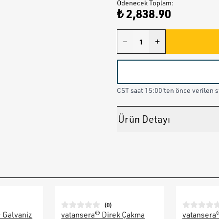
Ödenecek Toplam
:
₺ 2,838.90
CST saat 15:00'ten önce verilen st
Ürün Detayı
(
0
)
– Galvaniz
vatansera® Direk Çakma
vatansera