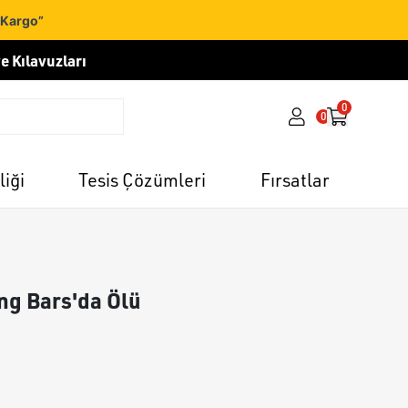
 Kargo”
e Kılavuzları
0
0
liği
Tesis Çözümleri
Fırsatlar
ng Bars'da Ölü