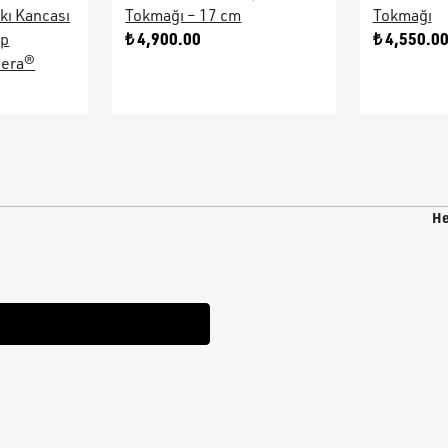
kı Kancası
Tokmağı – 17 cm
Tokmağı
₺ 4,900.00
₺ 4,550.0
ap
sera®
He