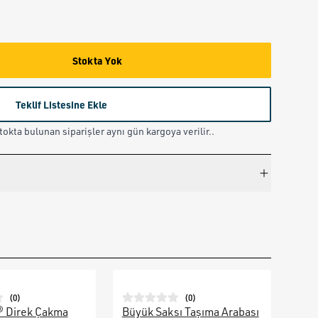
Stokta Yok
Teklif Listesine Ekle
okta bulunan siparişler aynı gün kargoya verilir..
(
0
)
(
0
)
® Direk Çakma
Büyük Saksı Taşıma Arabası
Galv