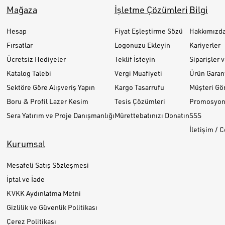
Mağaza
İşletme Çözümleri
Bilgi
Hesap
Fiyat Eşleştirme Sözü
Hakkımızd
Fırsatlar
Logonuzu Ekleyin
Kariyerler
Ücretsiz Hediyeler
Teklif İsteyin
Siparişler 
Katalog Talebi
Vergi Muafiyeti
Ürün Garant
Sektöre Göre Alışveriş Yapın
Kargo Tasarrufu
Müşteri Gör
Boru & Profil Lazer Kesim
Tesis Çözümleri
Promosyon 
Sera Yatırım ve Proje Danışmanlığı
Mürettebatınızı Donatın
SSS
İletişim / 
Kurumsal
Mesafeli Satış Sözleşmesi
İptal ve İade
KVKK Aydınlatma Metni
Gizlilik ve Güvenlik Politikası
Çerez Politikası