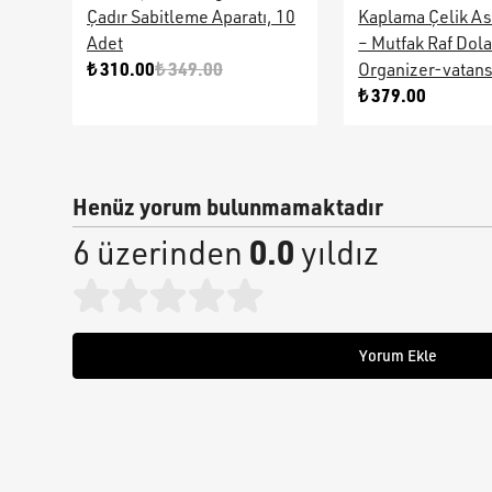
Çadır Sabitleme Aparatı, 10
Kaplama Çelik As
Adet
– Mutfak Raf Dol
₺ 310.00
₺ 349.00
Organizer-vatan
₺ 379.00
Henüz yorum bulunmamaktadır
0.0
6 üzerinden
yıldız
Yorum Ekle