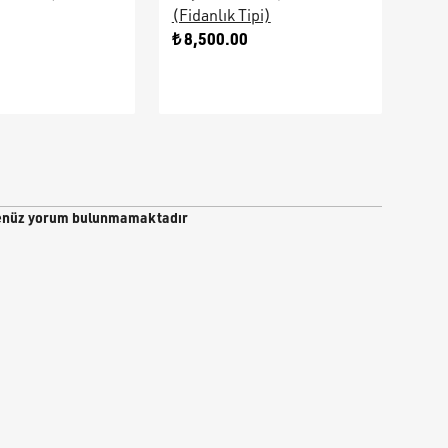
(Fidanlık Tipi)
Ara
0
₺ 8,500.00
₺ 9
nüz yorum bulunmamaktadır