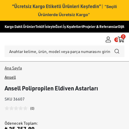
“Ücretsiz Kargo Etiketli Ürünleri Keşfedin”
|
“Seçili
Ürünlerde Ücretsiz Kargo”
Kargo Dahil Ürünler
Teklif İsteyin
Özel İş Kıyafetleri
Projeler & Referanslar
Dijital
0
0
Ana Sayfa
Ansell
Ansell Polipropilen Eldiven Astarları
SKU
36607
(
0
)
Ödenecek Toplam
: