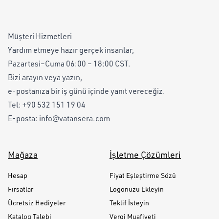
Müşteri Hizmetleri
Yardım etmeye hazır gerçek insanlar,
Pazartesi–Cuma 06:00 – 18:00 CST.
Bizi arayın veya yazın,
e-postanıza bir iş günü içinde yanıt vereceğiz.
Tel:
+90 532 151 19 04
E-posta:
info@vatansera.com
Mağaza
İşletme Çözümleri
Hesap
Fiyat Eşleştirme Sözü
Fırsatlar
Logonuzu Ekleyin
Ücretsiz Hediyeler
Teklif İsteyin
Katalog Talebi
Vergi Muafiyeti