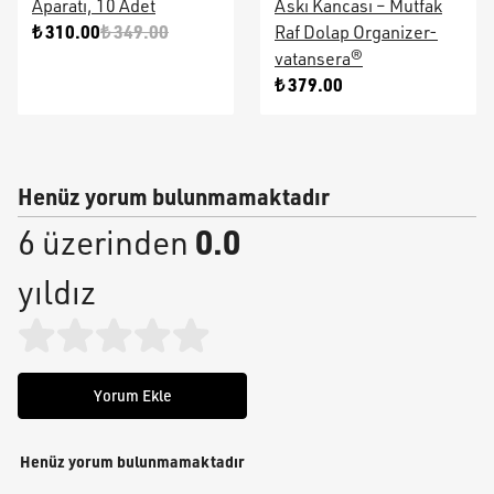
Aparatı, 10 Adet
Askı Kancası – Mutfak
₺ 310.00
₺ 349.00
Raf Dolap Organizer-
vatansera®
₺ 379.00
Henüz yorum bulunmamaktadır
0.0
6 üzerinden
yıldız
Yorum Ekle
Henüz yorum bulunmamaktadır