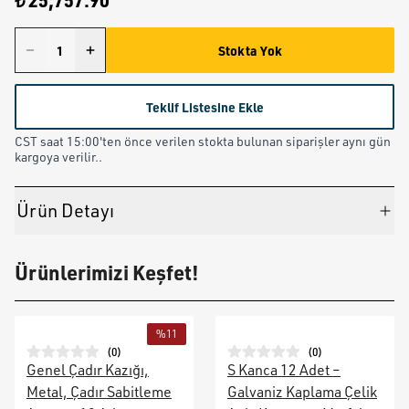
₺ 25,757.90
Stokta Yok
Teklif Listesine Ekle
CST saat 15:00'ten önce verilen stokta bulunan siparişler aynı gün
kargoya verilir..
Ürün Detayı
Ürünlerimizi Keşfet!
%
11
(
0
)
(
0
)
Genel Çadır Kazığı,
S Kanca 12 Adet –
Metal, Çadır Sabitleme
Galvaniz Kaplama Çelik