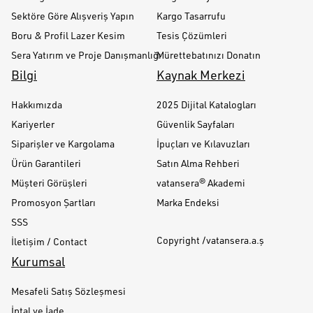
Sektöre Göre Alışveriş Yapın
Kargo Tasarrufu
Boru & Profil Lazer Kesim
Tesis Çözümleri
Sera Yatırım ve Proje Danışmanlığı
Mürettebatınızı Donatın
Bilgi
Kaynak Merkezi
Hakkımızda
2025 Dijital Katalogları
Kariyerler
Güvenlik Sayfaları
Siparişler ve Kargolama
İpuçları ve Kılavuzları
Ürün Garantileri
Satın Alma Rehberi
Müşteri Görüşleri
vatansera® Akademi
Promosyon Şartları
Marka Endeksi
SSS
Copyright /vatansera.a.ş
İletişim / Contact
Kurumsal
Mesafeli Satış Sözleşmesi
İptal ve İade