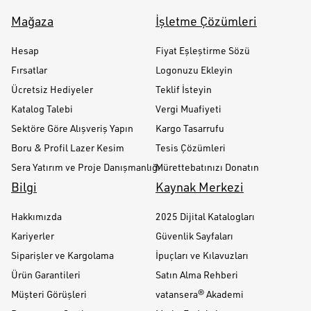
Mağaza
İşletme Çözümleri
Hesap
Fiyat Eşleştirme Sözü
Fırsatlar
Logonuzu Ekleyin
Ücretsiz Hediyeler
Teklif İsteyin
Katalog Talebi
Vergi Muafiyeti
Sektöre Göre Alışveriş Yapın
Kargo Tasarrufu
Boru & Profil Lazer Kesim
Tesis Çözümleri
Sera Yatırım ve Proje Danışmanlığı
Mürettebatınızı Donatın
Bilgi
Kaynak Merkezi
Hakkımızda
2025 Dijital Katalogları
Kariyerler
Güvenlik Sayfaları
Siparişler ve Kargolama
İpuçları ve Kılavuzları
Ürün Garantileri
Satın Alma Rehberi
Müşteri Görüşleri
vatansera® Akademi