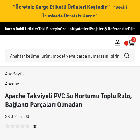
“Ücretsiz Kargo Etiketli Ürünleri Keşfedin”
|
“Seçili
Ürünlerde Ücretsiz Kargo”
Kargo Dahil Ürünler
Teklif İsteyin
Özel İş Kıyafetleri
Projeler & Referanslar
Dijital
0
0
Ana Sayfa
Apache
Apache Takviyeli PVC Su Hortumu Toplu Rulo,
Bağlantı Parçaları Olmadan
SKU
215100
(
0
)