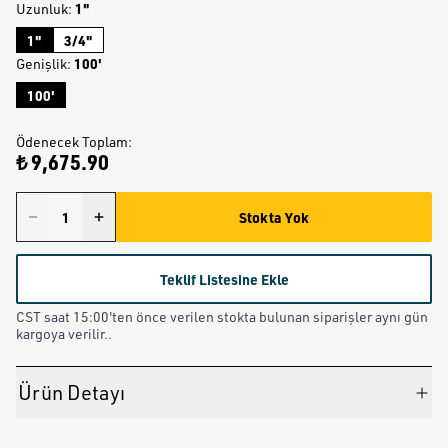
1"
Uzunluk
:
1"
3/4"
100'
Genişlik
:
100'
Ödenecek Toplam
:
₺ 9,675.90
Stokta Yok
Teklif Listesine Ekle
CST saat 15:00'ten önce verilen stokta bulunan siparişler aynı gün
kargoya verilir..
Ürün Detayı