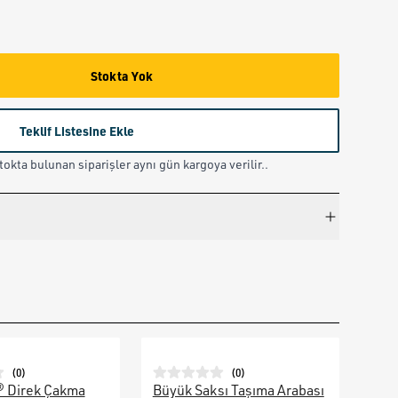
Stokta Yok
Teklif Listesine Ekle
okta bulunan siparişler aynı gün kargoya verilir..
(
0
)
(
0
)
® Direk Çakma
Büyük Saksı Taşıma Arabası
Galv