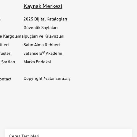
Kaynak Merkezi
a
2025 Dijital Katalogları
Güvenlik Sayfaları
ve Kargolama
İpuçları ve Kılavuzları
ileri
Satın Alma Rehberi
üşleri
vatansera® Akademi
Şartları
Marka Endeksi
Copyright /vatansera.a.ş
Contact
Çerez Tercihleri