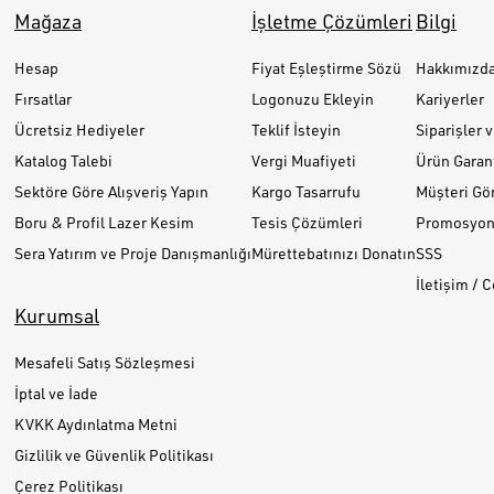
Mağaza
İşletme Çözümleri
Bilgi
Hesap
Fiyat Eşleştirme Sözü
Hakkımızd
Fırsatlar
Logonuzu Ekleyin
Kariyerler
Ücretsiz Hediyeler
Teklif İsteyin
Siparişler 
Katalog Talebi
Vergi Muafiyeti
Ürün Garant
Sektöre Göre Alışveriş Yapın
Kargo Tasarrufu
Müşteri Gör
Boru & Profil Lazer Kesim
Tesis Çözümleri
Promosyon 
Sera Yatırım ve Proje Danışmanlığı
Mürettebatınızı Donatın
SSS
İletişim / 
Kurumsal
Mesafeli Satış Sözleşmesi
İptal ve İade
KVKK Aydınlatma Metni
Gizlilik ve Güvenlik Politikası
Çerez Politikası