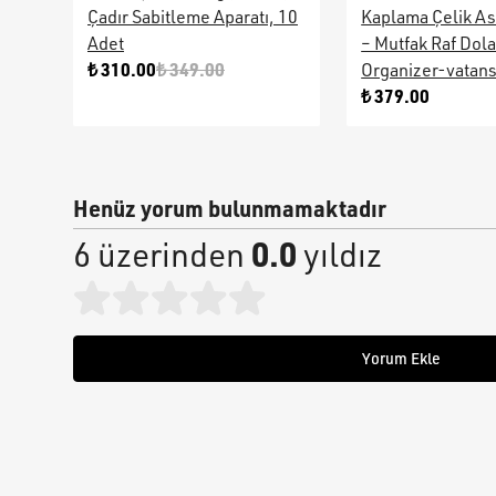
Çadır Sabitleme Aparatı, 10
Kaplama Çelik As
Adet
– Mutfak Raf Dol
₺ 310.00
₺ 349.00
Organizer-vatan
₺ 379.00
Henüz yorum bulunmamaktadır
0.0
6 üzerinden
yıldız
Yorum Ekle