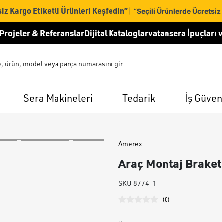
iz Kargo Etiketli Ürünleri Keşfedin”
|
“Seçili Ürünlerde Ücretsiz
Projeler & Referanslar
Dijital Kataloglar
vatansera İpuçları v
Sera Makineleri
Tedarik
İş Güven
Amerex
Araç Montaj Braket
SKU
8774-1
(
0
)