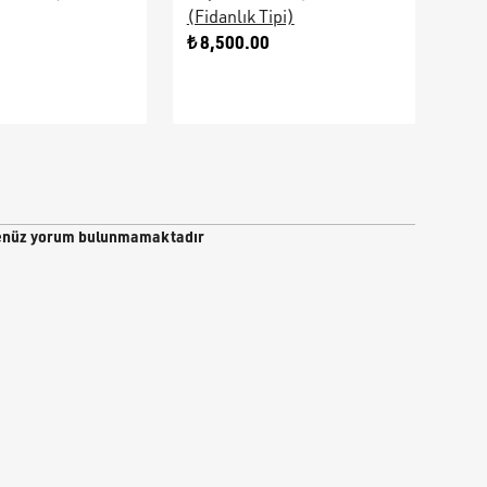
(Fidanlık Tipi)
Ara
0
₺ 8,500.00
₺ 9
nüz yorum bulunmamaktadır