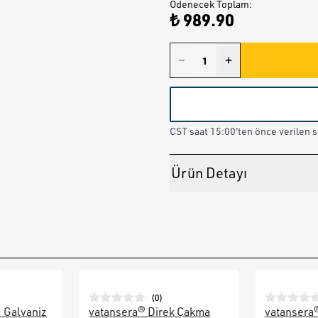
Ödenecek Toplam
:
₺ 989.90
CST saat 15:00'ten önce verilen st
Ürün Detayı
(
0
)
– Galvaniz
vatansera® Direk Çakma
vatansera