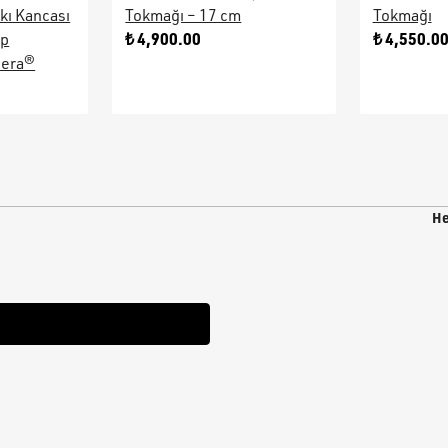
kı Kancası
Tokmağı – 17 cm
Tokmağı
₺ 4,900.00
₺ 4,550.0
ap
sera®
He