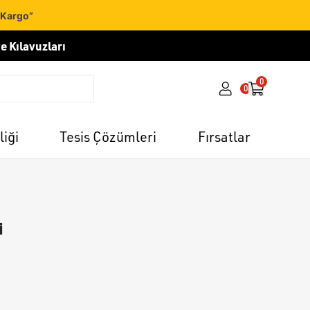
 Kargo”
e Kılavuzları
0
0
liği
Tesis Çözümleri
Fırsatlar
i