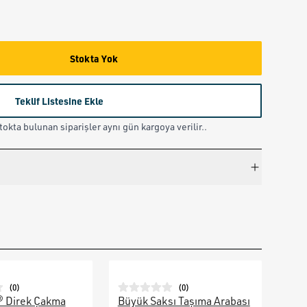
Stokta Yok
Teklif Listesine Ekle
okta bulunan siparişler aynı gün kargoya verilir..
(
0
)
(
0
)
® Direk Çakma
Büyük Saksı Taşıma Arabası
Galv