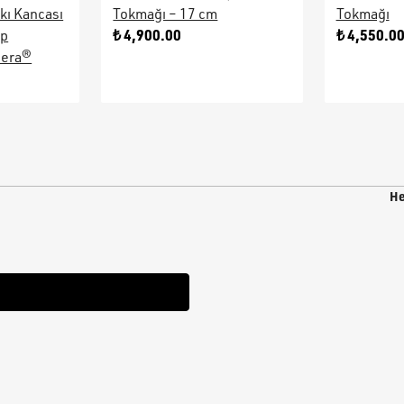
kı Kancası
Tokmağı – 17 cm
Tokmağı
₺ 4,900.00
₺ 4,550.0
ap
sera®
He