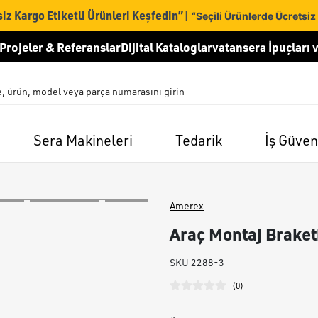
iz Kargo Etiketli Ürünleri Keşfedin”
|
“Seçili Ürünlerde Ücretsiz
Projeler & Referanslar
Dijital Kataloglar
vatansera İpuçları v
Sera Makineleri
Tedarik
İş Güven
Amerex
Araç Montaj Braket
SKU
2288-3
(
0
)