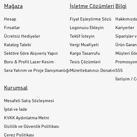
Mağaza
İşletme Çözümleri
Bilgi
Hesap
Fiyat Eşleştirme Sözü
Hakkımızd
Fırsatlar
Logonuzu Ekleyin
Kariyerler
Ücretsiz Hediyeler
Teklif İsteyin
Siparişler 
Katalog Talebi
Vergi Muafiyeti
Ürün Garant
Sektöre Göre Alışveriş Yapın
Kargo Tasarrufu
Müşteri Gör
Boru & Profil Lazer Kesim
Tesis Çözümleri
Promosyon 
Sera Yatırım ve Proje Danışmanlığı
Mürettebatınızı Donatın
SSS
İletişim / 
Kurumsal
Mesafeli Satış Sözleşmesi
İptal ve İade
KVKK Aydınlatma Metni
Gizlilik ve Güvenlik Politikası
Çerez Politikası