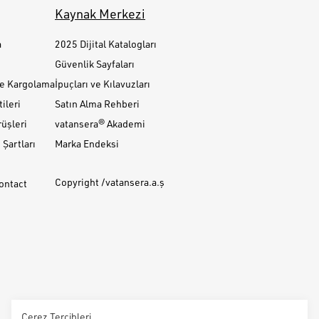
Kaynak Merkezi
a
2025 Dijital Katalogları
Güvenlik Sayfaları
ve Kargolama
İpuçları ve Kılavuzları
ileri
Satın Alma Rehberi
üşleri
vatansera® Akademi
Şartları
Marka Endeksi
Copyright /vatansera.a.ş
Contact
Çerez Tercihleri