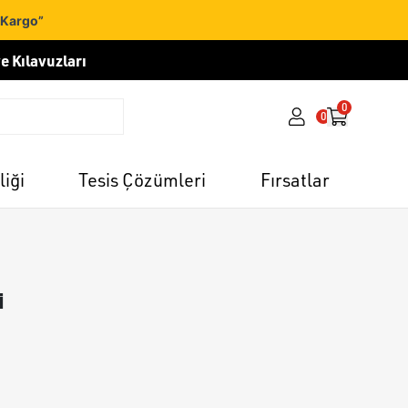
 Kargo”
e Kılavuzları
0
0
liği
Tesis Çözümleri
Fırsatlar
i