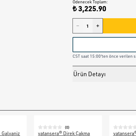
Ödenecek Toplam
:
₺ 3,225.90
CST saat 15:00'ten önce verilen st
Ürün Detayı
(
0
)
– Galvaniz
vatansera® Direk Çakma
vatansera