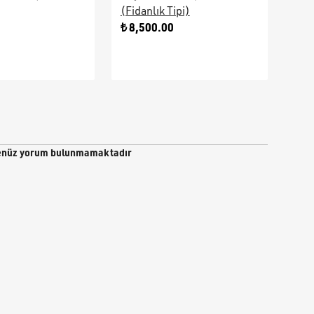
(Fidanlık Tipi)
Ara
0
₺ 8,500.00
₺ 9
nüz yorum bulunmamaktadır