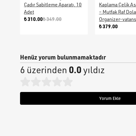
Çadır Sabitleme Aparatı, 10
Kaplama Çelik As
Adet
– Mutfak Raf Dol
₺ 310.00
₺ 349.00
Organizer-vatan
₺ 379.00
Henüz yorum bulunmamaktadır
0.0
6 üzerinden
yıldız
Yorum Ekle