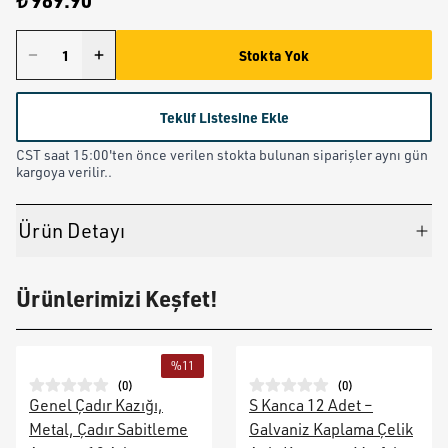
₺ 989.90
Stokta Yok
Teklif Listesine Ekle
CST saat 15:00'ten önce verilen stokta bulunan siparişler aynı gün
kargoya verilir..
Ürün Detayı
Ürünlerimizi Keşfet!
%
11
(
0
)
(
0
)
Genel Çadır Kazığı,
S Kanca 12 Adet –
Metal, Çadır Sabitleme
Galvaniz Kaplama Çelik