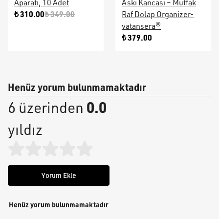
Aparatı, 10 Adet
Askı Kancası – Mutfak
₺ 310.00
₺ 349.00
Raf Dolap Organizer-
vatansera®
₺ 379.00
Henüz yorum bulunmamaktadır
0.0
6 üzerinden
yıldız
Yorum Ekle
Henüz yorum bulunmamaktadır