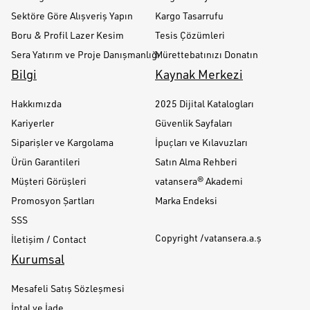
Sektöre Göre Alışveriş Yapın
Kargo Tasarrufu
Boru & Profil Lazer Kesim
Tesis Çözümleri
Sera Yatırım ve Proje Danışmanlığı
Mürettebatınızı Donatın
Bilgi
Kaynak Merkezi
Hakkımızda
2025 Dijital Katalogları
Kariyerler
Güvenlik Sayfaları
Siparişler ve Kargolama
İpuçları ve Kılavuzları
Ürün Garantileri
Satın Alma Rehberi
Müşteri Görüşleri
vatansera® Akademi
Promosyon Şartları
Marka Endeksi
SSS
Copyright /vatansera.a.ş
İletişim / Contact
Kurumsal
Mesafeli Satış Sözleşmesi
İptal ve İade