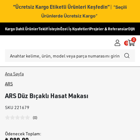
“Ücretsiz Kargo Etiketli Ürünleri Keşfedin”
|
“Seçili
Ürünlerde Ücretsiz Kargo”
Kargo Dahil Ürünler
Teklif İsteyin
Özel İş Kıyafetleri
Projeler & Referanslar
Dijital
0
0
Ana Sayfa
ARS
ARS Düz Bıçaklı Hasat Makası
SKU
221679
(
0
)
Ödenecek Toplam
: