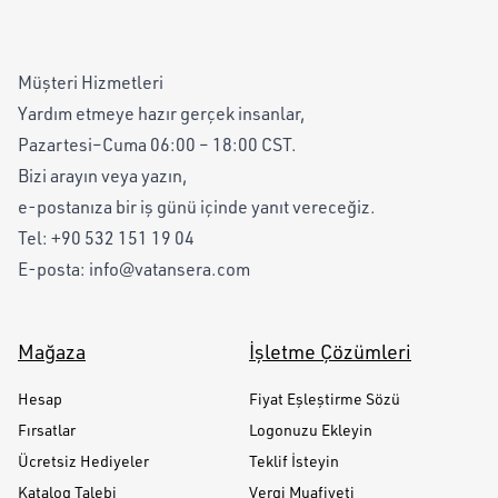
Müşteri Hizmetleri
Yardım etmeye hazır gerçek insanlar,
Pazartesi–Cuma 06:00 – 18:00 CST.
Bizi arayın veya yazın,
e-postanıza bir iş günü içinde yanıt vereceğiz.
Tel:
+90 532 151 19 04
E-posta:
info@vatansera.com
Mağaza
İşletme Çözümleri
Hesap
Fiyat Eşleştirme Sözü
Fırsatlar
Logonuzu Ekleyin
Ücretsiz Hediyeler
Teklif İsteyin
Katalog Talebi
Vergi Muafiyeti